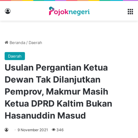
Masuk
M
Beranda
/
Daerah
Daerah
Usulan Pergantian Ketua
Dewan Tak Dilanjutkan
Pemprov, Makmur Masih
Ketua DPRD Kaltim Bukan
Hasanuddin Masud
9 November 2021
346