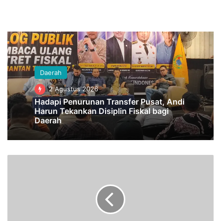
Daerah
2 Agustus 2026
Hadapi Penurunan Transfer Pusat, Andi
Harun Tekankan Disiplin Fiskal bagi
Daerah
K
e
b
u
t
u