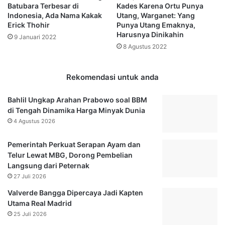
Batubara Terbesar di
Kades Karena Ortu Punya
d
K
Indonesia, Ada Nama Kakak
Utang, Warganet: Yang
i
o
Erick Thohir
Punya Utang Emaknya,
A
m
Harusnya Dinikahin
9 Januari 2022
p
p
8 Agustus 2022
l
e
i
t
k
e
Rekomendasi untuk anda
a
n
s
s
Bahlil Ungkap Arahan Prabowo soal BBM
i
i
di Tengah Dinamika Harga Minyak Dunia
B
A
4 Agustus 2026
e
S
b
N
Pemerintah Perkuat Serapan Ayam dan
a
,
Telur Lewat MBG, Dorong Pembelian
y
B
Langsung dari Peternak
a
K
M
27 Juli 2026
P
a
S
Valverde Bangga Dipercaya Jadi Kapten
r
D
Utama Real Madrid
t
M
25 Juli 2026
,
B