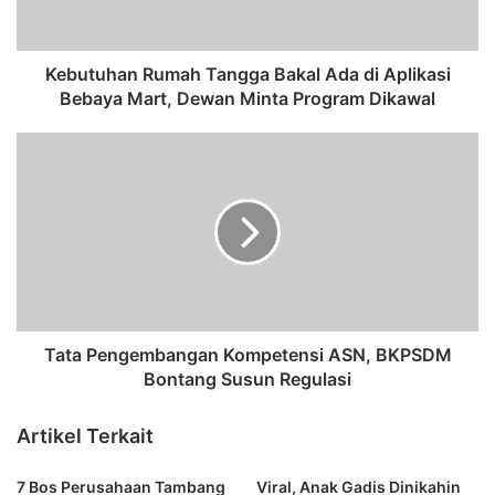
h
a
n
R
Kebutuhan Rumah Tangga Bakal Ada di Aplikasi
u
Bebaya Mart, Dewan Minta Program Dikawal
m
a
T
h
a
T
t
a
a
n
P
g
e
g
n
a
g
B
e
a
m
Tata Pengembangan Kompetensi ASN, BKPSDM
k
b
Bontang Susun Regulasi
a
a
l
n
Artikel Terkait
A
g
d
a
7 Bos Perusahaan Tambang
Viral, Anak Gadis Dinikahin
a
n