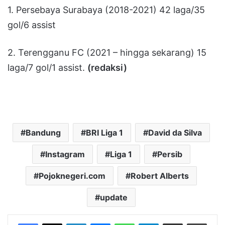
1. Persebaya Surabaya (2018-2021) 42 laga/35
gol/6 assist
2. Terengganu FC (2021 – hingga sekarang) 15
laga/7 gol/1 assist.
(redaksi)
Bandung
BRI Liga 1
David da Silva
Instagram
Liga 1
Persib
Pojoknegeri.com
Robert Alberts
update
LinkedIn
Messenger
WhatsApp
Telegram
Bagikan melalui Email
Cetak