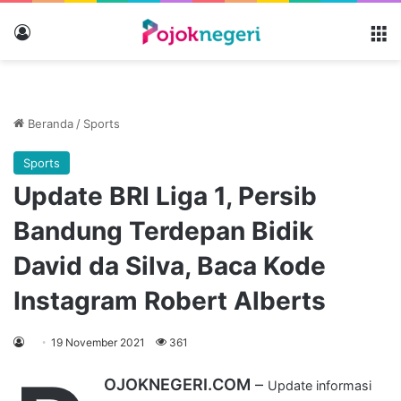
Masuk
M
Beranda
/
Sports
Sports
Update BRI Liga 1, Persib
Bandung Terdepan Bidik
David da Silva, Baca Kode
Instagram Robert Alberts
19 November 2021
361
OJOKNEGERI.COM
–
Update informasi