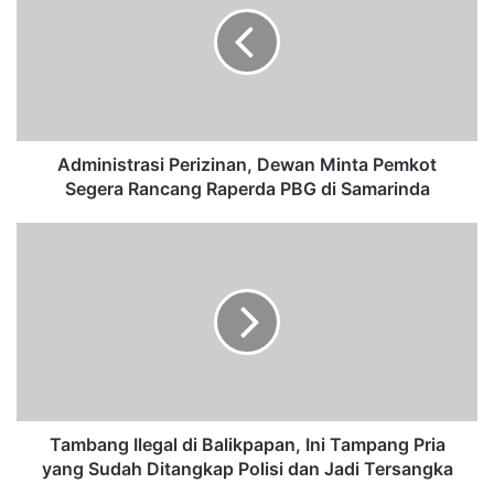
m
i
n
i
s
t
r
a
Administrasi Perizinan, Dewan Minta Pemkot
s
Segera Rancang Raperda PBG di Samarinda
i
P
T
e
a
r
m
i
b
z
a
i
n
n
g
a
I
n
l
,
e
Tambang Ilegal di Balikpapan, Ini Tampang Pria
D
g
yang Sudah Ditangkap Polisi dan Jadi Tersangka
e
a