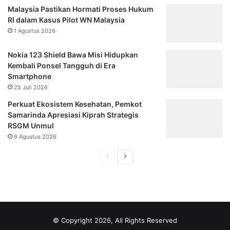
a
a
Malaysia Pastikan Hormati Proses Hukum
n
n
RI dalam Kasus Pilot WN Malaysia
c
g
1 Agustus 2026
a
P
n
r
Nokia 123 Shield Bawa Misi Hidupkan
g
i
Kembali Ponsel Tangguh di Era
R
a
Smartphone
a
y
25 Juli 2026
p
a
e
n
Perkuat Ekosistem Kesehatan, Pemkot
r
g
Samarinda Apresiasi Kiprah Strategis
d
S
RSGM Unmul
a
u
6 Agustus 2026
P
d
B
a
H
H
G
h
a
a
d
D
l
l
i
i
S
t
a
a
a
a
m
m
m
n
© Copyright 2026, All Rights Reserved
a
a