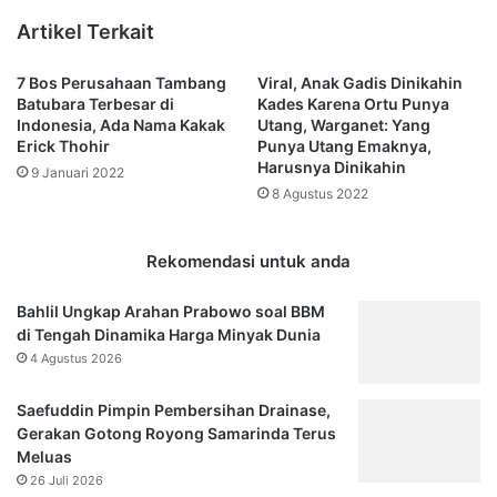
w
l
Artikel Terkait
a
d
n
i
7 Bos Perusahaan Tambang
Viral, Anak Gadis Dinikahin
M
B
Batubara Terbesar di
Kades Karena Ortu Punya
i
a
Indonesia, Ada Nama Kakak
Utang, Warganet: Yang
n
l
Erick Thohir
Punya Utang Emaknya,
t
i
Harusnya Dinikahin
9 Januari 2022
a
k
8 Agustus 2022
P
p
e
a
m
p
Rekomendasi untuk anda
k
a
o
n
Bahlil Ungkap Arahan Prabowo soal BBM
t
,
di Tengah Dinamika Harga Minyak Dunia
S
I
4 Agustus 2026
e
n
g
i
Saefuddin Pimpin Pembersihan Drainase,
e
T
Gerakan Gotong Royong Samarinda Terus
r
a
Meluas
a
m
R
26 Juli 2026
p