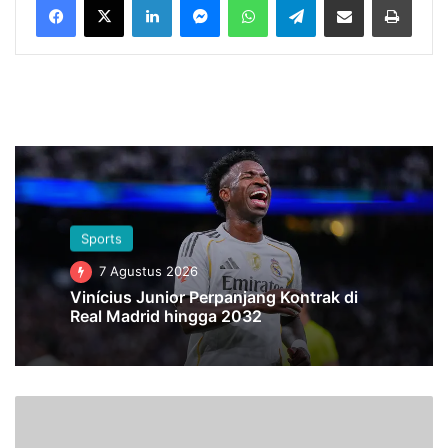
Sports
7 Agustus 2026
Vinícius Junior Perpanjang Kontrak di
Real Madrid hingga 2032
A
d