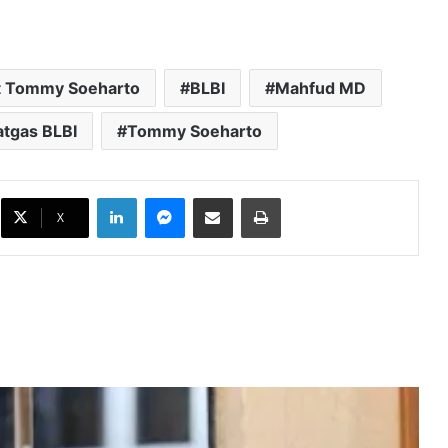
t Tommy Soeharto
BLBI
Mahfud MD
atgas BLBI
Tommy Soeharto
Izin Tambang Berpotensi Picu
Perpecahan, Ini Peringatan Ma’ruf
LinkedIn
Messenger
Bagikan melalui Email
Cetak
Amin
X
PPHN Dibahas Lagi Usai 17 Agustus,
MPR Undang Pakar dan Akademisi
BGN Pecat 66 Kepala Dapur MBG,
Terlibat Judi Online hingga Dugaan
Minta Fee
Pembangunan Dapur MBG di Wilayah