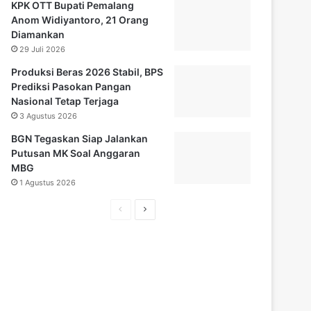
KPK OTT Bupati Pemalang
Anom Widiyantoro, 21 Orang
Diamankan
29 Juli 2026
Produksi Beras 2026 Stabil, BPS
Prediksi Pasokan Pangan
Nasional Tetap Terjaga
3 Agustus 2026
BGN Tegaskan Siap Jalankan
Putusan MK Soal Anggaran
MBG
1 Agustus 2026
H
H
a
a
l
l
a
a
m
m
a
a