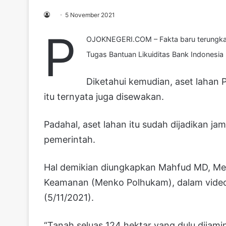
5 November 2021
P
OJOKNEGERI.COM – Fakta baru terungkap 
Tugas Bantuan Likuiditas Bank Indonesia 
Diketahui kemudian, aset lahan 
itu ternyata juga disewakan.
Padahal, aset lahan itu sudah dijadikan 
pemerintah.
Hal demikian diungkapkan Mahfud MD, Ment
Keamanan (Menko Polhukam), dalam vide
(5/11/2021).
“Tanah seluas 124 hektar yang dulu dijam