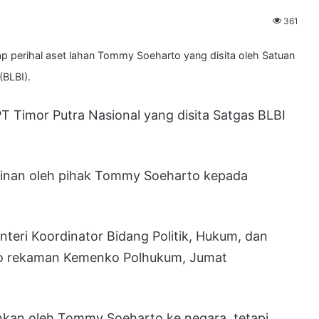
361
perihal aset lahan Tommy Soeharto yang disita oleh Satuan
(BLBI).
PT Timor Putra Nasional yang disita Satgas BLBI
jaminan oleh pihak Tommy Soeharto kepada
eri Koordinator Bidang Politik, Hukum, dan
o rekaman Kemenko Polhukum, Jumat
inkan oleh Tommy Soeharto ke negara, tetapi