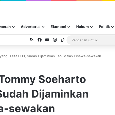
Daerah
Advertorial
Ekonomi
Hukum
Politik
RSS
Facebook
YouTube
Instagram
TikTok
ang Disita BLBI, Sudah Dijaminkan Tapi Malah Disewa-sewakan
 Tommy Soeharto
 Sudah Dijaminkan
wa-sewakan