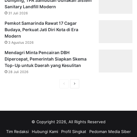
Dumping, TPA Sambutan Gunakan Sistem
Sanitary Landfill Modern
31 Juli 2026
Pemkot Samarinda Rawat 17 Cagar
Budaya, Perkuat Jati Diri Kota di Era
Modern
3 Agustus 2026
Mendagri Minta Pencairan DBH
Dipercepat, Pemerintah Siapkan Skema
Top-Up untuk Daerah yang Kesulitan
28 Juli 2026
Halaman
Halaman
sebelumnya
selanjutnya
© Copyright 2026, All Rights Reserved
Tim Redaksi
Hubungi Kami
Profil Singkat
Pedoman Media Siber