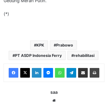
Gedung Merah Putih.
(*)
KPK
Prabowo
PT ASDP Indonesia Ferry
rehabilitasi
LinkedIn
Messenger
WhatsApp
Telegram
Bagikan melalui Email
Cetak
saa
Website