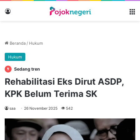
Masuk
M
Beranda
/
Hukum
Hukum
Sedang tren
Rehabilitasi Eks Dirut ASDP,
KPK Belum Terima SK
saa
26 November 2025
542