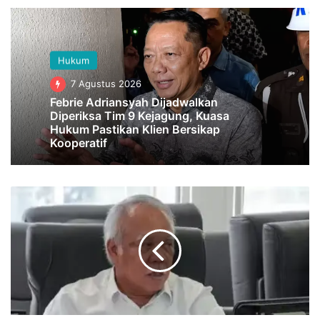
Hukum
7 Agustus 2026
Febrie Adriansyah Dijadwalkan
Diperiksa Tim 9 Kejagung, Kuasa
Hukum Pastikan Klien Bersikap
Kooperatif
Tambang
Ilegal
di
IKN,
Basuki
Hadimuljono
Sebut
351
Kontainer