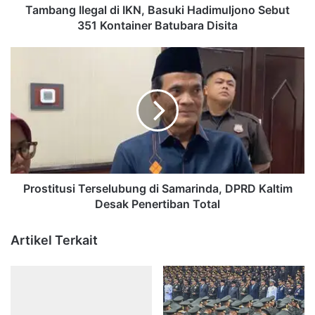
Batubara
Tambang Ilegal di IKN, Basuki Hadimuljono Sebut
Disita
351 Kontainer Batubara Disita
Prostitusi
Terselubung
di
Samarinda,
DPRD
Kaltim
Desak
Penertiban
Total
Prostitusi Terselubung di Samarinda, DPRD Kaltim
Desak Penertiban Total
Artikel Terkait