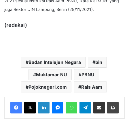
2021 sesuai instruksi Rais Aam PBNU,” kata Kiai Mukri yang
juga Rektor UIN Lampung, Senin (29/11/2021).
(redaksi)
Badan Intelejen Negara
bin
Muktamar NU
PBNU
Pojoknegeri.com
Rais Aam
LinkedIn
Messenger
WhatsApp
Telegram
Bagikan melalui Email
Cetak