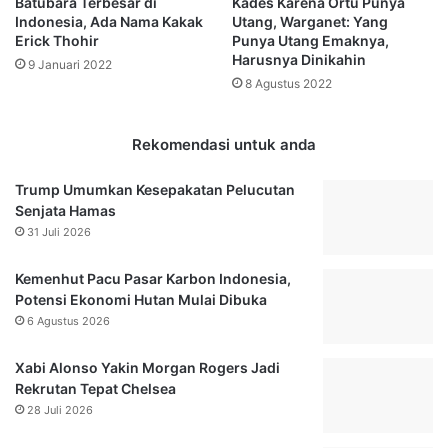
Batubara Terbesar di
Kades Karena Ortu Punya
t
i
Indonesia, Ada Nama Kakak
Utang, Warganet: Yang
a
P
Erick Thohir
Punya Utang Emaknya,
D
e
Harusnya Dinikahin
9 Januari 2022
e
d
8 Agustus 2022
w
u
a
l
n
i
Rekomendasi untuk anda
M
L
i
i
Trump Umumkan Kesepakatan Pelucutan
n
n
Senjata Hamas
t
d
31 Juli 2026
a
u
A
n
Kemenhut Pacu Pasar Karbon Indonesia,
d
g
Potensi Ekonomi Hutan Mulai Dibuka
a
i
K
6 Agustus 2026
,
o
D
o
e
Xabi Alonso Yakin Morgan Rogers Jadi
r
w
Rekrutan Tepat Chelsea
d
a
28 Juli 2026
i
n