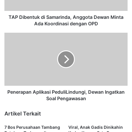
n
t
u
TAP Dibentuk di Samarinda, Anggota Dewan Minta
k
Ada Koordinasi dengan OPD
d
i
P
S
e
a
n
m
e
a
r
r
a
i
p
n
a
d
n
a
A
Penerapan Aplikasi PeduliLindungi, Dewan Ingatkan
,
p
Soal Pengawasan
A
l
n
i
Artikel Terkait
g
k
g
a
7 Bos Perusahaan Tambang
Viral, Anak Gadis Dinikahin
o
s