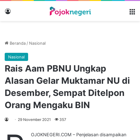
Masuk
M
Beranda
/
Nasional
Nasional
Rais Aam PBNU Ungkap
Alasan Gelar Muktamar NU di
Desember, Sempat Ditelpon
Orang Mengaku BIN
29 November 2021
357
OJOKNEGERI.COM – Penjelasan disampaikan