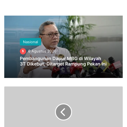
Nasional
6 Agustus 2026
Pembangunan Dapur MBG di Wilayah
3T Dikebut, Ditarget Rampung Pekan Ini
T
A
P
D
i
b
e