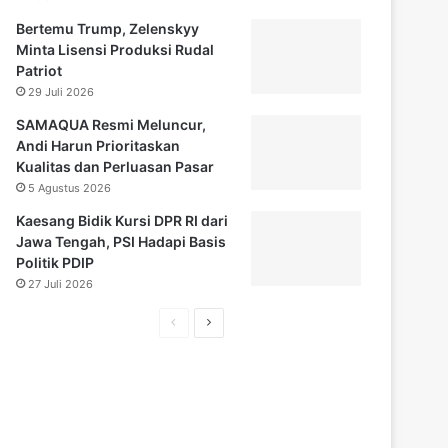
Bertemu Trump, Zelenskyy
Minta Lisensi Produksi Rudal
Patriot
29 Juli 2026
SAMAQUA Resmi Meluncur,
Andi Harun Prioritaskan
Kualitas dan Perluasan Pasar
5 Agustus 2026
Kaesang Bidik Kursi DPR RI dari
Jawa Tengah, PSI Hadapi Basis
Politik PDIP
27 Juli 2026
H
H
a
a
l
l
a
a
m
m