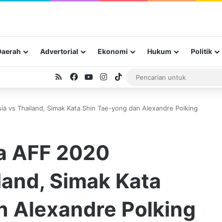
Daerah
Advertorial
Ekonomi
Hukum
Politik
RSS
Facebook
YouTube
Instagram
TikTok
sia vs Thailand, Simak Kata Shin Tae-yong dan Alexandre Polking
la AFF 2020
land, Simak Kata
n Alexandre Polking