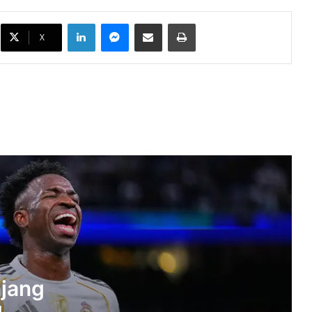
Vinícius Junior Perpanjang Kontrak di
Real Madrid hingga 2032
LinkedIn
Messenger
Bagikan melalui Email
Cetak
X
MotoGP Inggris 2026, Marc Marquez
Waspadai Tantangan Berat di
Silverstone
Vinicius Junior Ungkap Pesan Jose
Mourinho di Tengah Spekulasi Transfer
ke Arsenal
Gonzalo Garcia Resmi Tinggalkan Real
Madrid, Lanjutkan Karier Bersama
Fulham
Dumfries Ungkap Pesan Mourinho Usai
Debut Bersama Real Madrid
njang