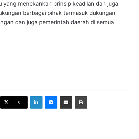
 yang menekankan prinsip keadilan dan juga
dukungan berbagai pihak termasuk dukungan
ingan dan juga pemerintah daerah di semua
Pembangunan Dapur MBG di Wilayah
LinkedIn
Messenger
Bagikan melalui Email
Cetak
3T Dikebut, Ditarget Rampung Pekan
X
Ini
BGN Perkuat Pengawasan MBG,
Pelanggaran SOP Berujung
Pencabutan Operasional