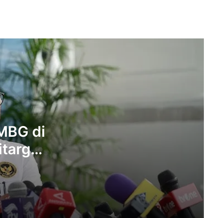
Integritas Kepala Daerah Dinilai Jadi
Kunci Menekan Korupsi di Daerah
Gambir hingga Senayan Jadi Titik
Demo, Ratusan Aparat Dikerahkan
Amankan Aksi
Beras Fortifikasi Diduga Tak Sesuai
Klaim, Mentan Bakal Tindak Mafia
Pangan
MBG di
itarget
BGN Tegaskan Siap Jalankan Putusan
MK Soal Anggaran MBG
Istana Beri Penjelasan Soal
Pemerintah Naikkan Tukin Pegawai
Kemhan dan Prajurit TNI