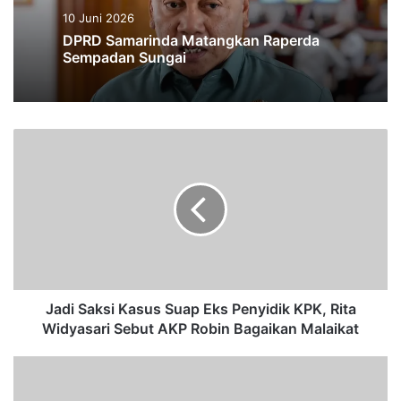
10 Juni 2026
DPRD Samarinda Matangkan Raperda
Sempadan Sungai
J
a
d
i
S
a
k
s
i
K
Jadi Saksi Kasus Suap Eks Penyidik KPK, Rita
a
Widyasari Sebut AKP Robin Bagaikan Malaikat
s
u
S
s
a
S