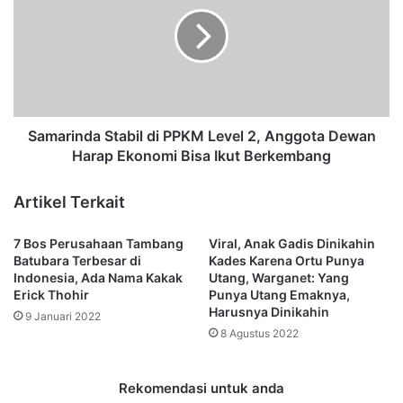
m
u
a
a
r
p
i
E
n
k
d
s
a
P
S
Samarinda Stabil di PPKM Level 2, Anggota Dewan
e
t
Harap Ekonomi Bisa Ikut Berkembang
n
a
y
b
Artikel Terkait
i
i
d
l
7 Bos Perusahaan Tambang
Viral, Anak Gadis Dinikahin
i
d
Batubara Terbesar di
Kades Karena Ortu Punya
k
i
Indonesia, Ada Nama Kakak
Utang, Warganet: Yang
K
P
Erick Thohir
Punya Utang Emaknya,
P
P
Harusnya Dinikahin
9 Januari 2022
K
K
8 Agustus 2022
,
M
R
L
i
e
Rekomendasi untuk anda
t
v