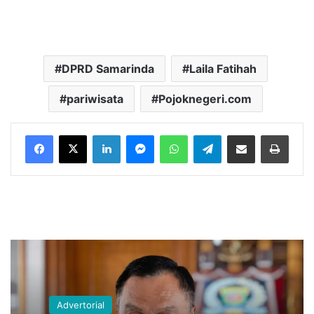
DPRD Samarinda
Laila Fatihah
pariwisata
Pojoknegeri.com
LinkedIn
Messenger
WhatsApp
Telegram
Bagikan melalui Email
Cetak
Advertorial