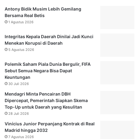
a
e
Antony Bidik Musim Lebih Gemilang
W
l
Bersama Real Betis
i
2
1 Agustus 2026
d
,
y
A
Integritas Kepala Daerah Dinilai Jadi Kunci
a
n
Menekan Korupsi di Daerah
s
g
a
5 Agustus 2026
g
r
o
i
t
Polemik Saham Piala Dunia Bergulir, FIFA
S
a
Sebut Semua Negara Bisa Dapat
e
D
Keuntungan
b
e
30 Juli 2026
u
w
Mendagri Minta Pencairan DBH
t
a
Dipercepat, Pemerintah Siapkan Skema
A
n
Top-Up untuk Daerah yang Kesulitan
K
H
28 Juli 2026
P
a
R
r
Vinícius Junior Perpanjang Kontrak di Real
o
a
Madrid hingga 2032
b
p
7 Agustus 2026