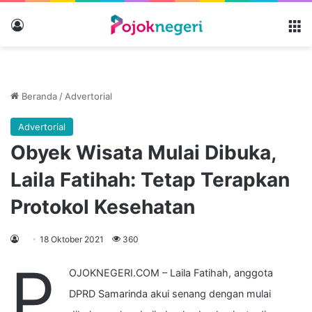
Masuk
M
Beranda
/
Advertorial
Advertorial
Obyek Wisata Mulai Dibuka,
Laila Fatihah: Tetap Terapkan
Protokol Kesehatan
18 Oktober 2021
360
P
OJOKNEGERI.COM – Laila Fatihah, anggota
DPRD Samarinda akui senang dengan mulai