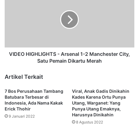
r
I
i
D
s
E
d
O
a
H
n
I
L
G
y
H
d
L
VIDEO HIGHLIGHTS - Arsenal 1-2 Manchester City,
i
I
Satu Pemain Dikartu Merah
a
G
d
H
Artikel Terkait
i
T
L
S
7 Bos Perusahaan Tambang
Viral, Anak Gadis Dinikahin
a
-
Batubara Terbesar di
Kades Karena Ortu Punya
y
A
Indonesia, Ada Nama Kakak
Utang, Warganet: Yang
a
r
Erick Thohir
Punya Utang Emaknya,
n
s
Harusnya Dinikahin
9 Januari 2022
g
e
8 Agustus 2022
a
n
n
a
P
l