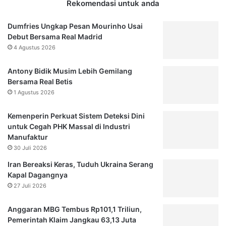
Rekomendasi untuk anda
u
1
t
-
Dumfries Ungkap Pesan Mourinho Usai
u
2
Debut Bersama Real Madrid
s
M
4 Agustus 2026
,
a
S
n
Antony Bidik Musim Lebih Gemilang
u
c
Bersama Real Betis
d
h
a
1 Agustus 2026
e
h
s
K
t
Kemenperin Perkuat Sistem Deteksi Dini
a
e
untuk Cegah PHK Massal di Industri
m
r
Manufaktur
u
C
30 Juli 2026
L
i
Iran Bereaksi Keras, Tuduh Ukraina Serang
i
t
Kapal Dagangnya
h
y
27 Juli 2026
a
,
t
S
Anggaran MBG Tembus Rp101,1 Triliun,
?
a
Pemerintah Klaim Jangkau 63,13 Juta
t