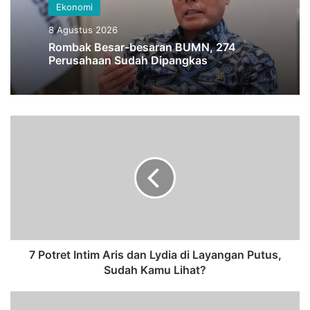
Ekonomi
8 Agustus 2026
Rombak Besar-besaran BUMN, 274
Perusahaan Sudah Dipangkas
7
P
o
t
r
e
t
I
n
t
7 Potret Intim Aris dan Lydia di Layangan Putus,
i
Sudah Kamu Lihat?
m
A
V