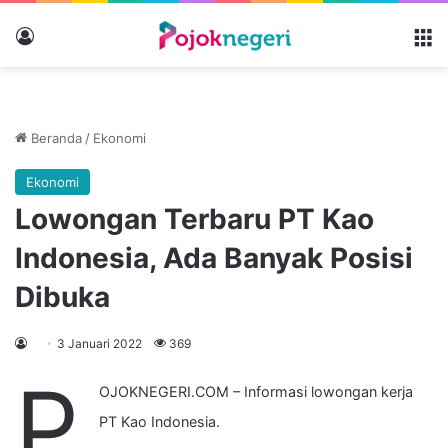
Masuk
M
Beranda
/
Ekonomi
Ekonomi
Lowongan Terbaru PT Kao
Indonesia, Ada Banyak Posisi
Dibuka
3 Januari 2022
369
P
OJOKNEGERI.COM – Informasi lowongan kerja
PT Kao Indonesia.