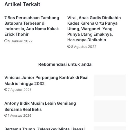
i
a
Artikel Terkait
s
t
a
K
7 Bos Perusahaan Tambang
Viral, Anak Gadis Dinikahin
M
a
Batubara Terbesar di
Kades Karena Ortu Punya
e
l
Indonesia, Ada Nama Kakak
Utang, Warganet: Yang
n
t
Erick Thohir
Punya Utang Emaknya,
a
i
Harusnya Dinikahin
9 Januari 2022
n
m
8 Agustus 2022
g
A
J
k
i
a
Rekomendasi untuk anda
k
n
a
D
Vinícius Junior Perpanjang Kontrak di Real
B
i
Madrid hingga 2032
e
g
7 Agustus 2026
r
e
p
l
Antony Bidik Musim Lebih Gemilang
a
a
Bersama Real Betis
s
r
a
1 Agustus 2026
E
n
s
g
o
Bertemu Trump, Zelenskyy Minta Lisensi