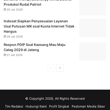
a
k
Produksi Rudal Patriot
n
,
29 Juli 2026
,
P
C
l
Indosat Siapkan Penyesuaian Layanan
u
t
Usai Putusan MK soal Kuota Internet Tidak
m
K
Hangus
a
e
28 Juli 2026
B
t
Respon PDIP Soal Kaesang Mau Maju
i
u
Caleg 2029 di Jateng
s
a
a
27 Juli 2026
D
D
P
i
D
H
H
k
D
a
a
a
e
l
m
l
l
a
o
a
a
h
k
m
m
k
r
© Copyright 2026, All Rights Reserved
a
a
a
a
Tim Redaksi
Hubungi Kami
Profil Singkat
Pedoman Media Siber
n
t
n
n