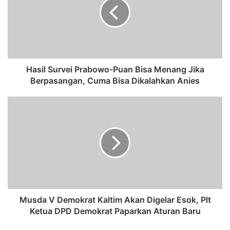
i
l
S
u
r
v
e
Hasil Survei Prabowo-Puan Bisa Menang Jika
i
Berpasangan, Cuma Bisa Dikalahkan Anies
P
r
M
a
u
b
s
o
d
w
a
o
V
-
D
P
e
u
m
a
o
Musda V Demokrat Kaltim Akan Digelar Esok, Plt
n
k
Ketua DPD Demokrat Paparkan Aturan Baru
B
r