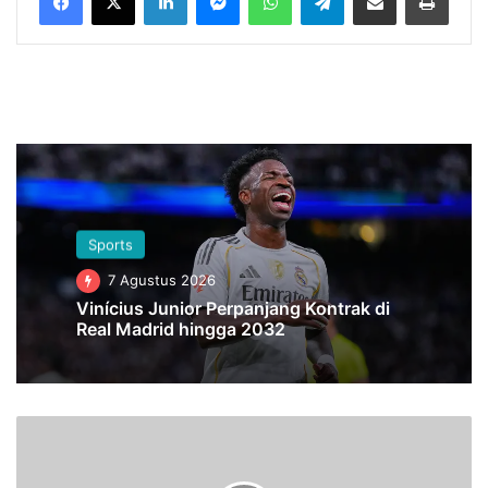
Sports
7 Agustus 2026
Vinícius Junior Perpanjang Kontrak di
Real Madrid hingga 2032
H
a
s