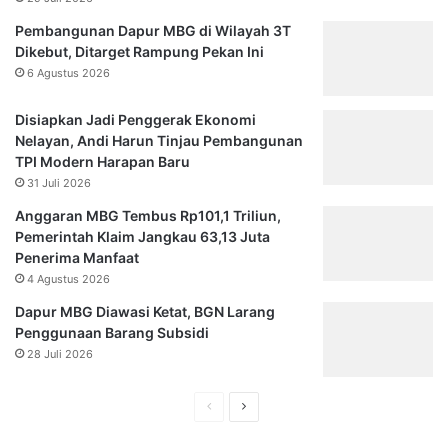
K
u
e
a
Pembangunan Dapur MBG di Wilayah 3T
n
t
Dikebut, Ditarget Rampung Pekan Ini
a
R
6 Agustus 2026
k
e
a
s
Disiapkan Jadi Penggerak Ekonomi
n
i
Nelayan, Andi Harun Tinjau Pembangunan
B
l
TPI Modern Harapan Baru
a
i
31 Juli 2026
j
e
u
n
Anggaran MBG Tembus Rp101,1 Triliun,
O
s
Pemerintah Klaim Jangkau 63,13 Juta
r
i
Penerima Manfaat
a
M
4 Agustus 2026
n
a
Dapur MBG Diawasi Ketat, BGN Larang
y
s
Penggunaan Barang Subsidi
e
y
28 Juli 2026
a
r
a
H
H
k
a
a
a