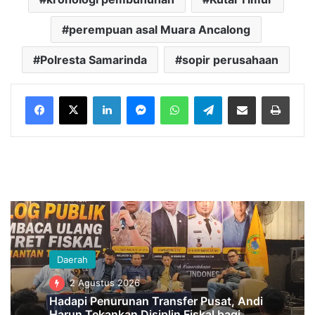
perempuan asal Muara Ancalong
Polresta Samarinda
sopir perusahaan
LinkedIn
Messenger
WhatsApp
Telegram
Bagikan melalui Email
Cetak
Daerah
2 Agustus 2026
Hadapi Penurunan Transfer Pusat, Andi
Harun Tekankan Disiplin Fiskal bagi