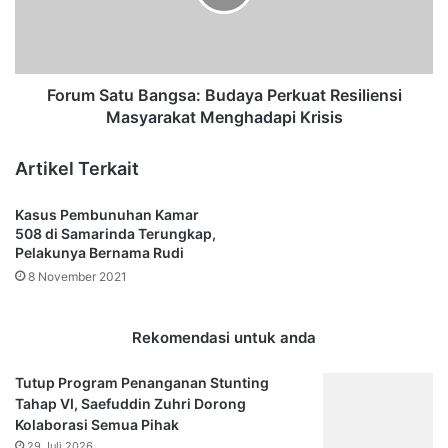
S
S
y
a
a
t
m
u
s
B
Forum Satu Bangsa: Budaya Perkuat Resiliensi
u
a
Masyarakat Menghadapi Krisis
d
n
d
g
Artikel Terkait
i
s
n
a
Kasus Pembunuhan Kamar
D
:
508 di Samarinda Terungkap,
i
B
Pelakunya Bernama Rudi
t
u
8 November 2021
a
d
h
a
a
y
Rekomendasi untuk anda
n
a
K
P
Tutup Program Penanganan Stunting
P
e
Tahap VI, Saefuddin Zuhri Dorong
K
r
Kolaborasi Semua Pihak
,
k
29 Juli 2026