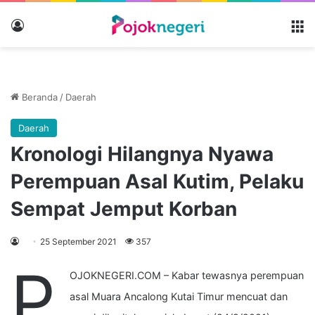
Masuk
M
Beranda
/
Daerah
Daerah
Kronologi Hilangnya Nyawa
Perempuan Asal Kutim, Pelaku
Sempat Jemput Korban
25 September 2021
357
P
OJOKNEGERI.COM – Kabar tewasnya perempuan
asal Muara Ancalong Kutai Timur mencuat dan