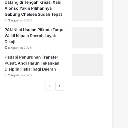
Datang di Tengah Krisis, Xabi
Alonso Yakin Pilihannya
Gabung Chelsea Sudah Tepat
3 Agustus 2026
PAN Nilai Usulan Pilkada Tanpa
Wakil Kepala Daerah Layak
Dikaji
6 Agustus 2026
Hadapi Penurunan Transfer
Pusat, Andi Harun Tekankan
Disiplin Fiskal bagi Daerah
2 Agustus 2026
H
H
a
a
l
l
a
a
m
m
a
a