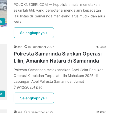
POJOKNEGERI.COM — Kepolisian mulai memetakan
sejumlah titik yang berpotensi mengalami kepadatan
lalu lintas di Samarinda menjelang arus mudik dan arus
ah
balik…
Selengkapnya »
saa
19 Desember 2025
349
Polresta Samarinda Siapkan Operasi
Lilin, Amankan Nataru di Samarinda
Polresta Samarinda melaksanakan Apel Gelar Pasukan
Operasi Kepolisian Terpusat Lilin Mahakam 2025 di
Lapangan Apel Polresta Samarinda, Jumat
(19/12/2025) pagi.
da
Selengkapnya »
saa
3 Desember 2025
607