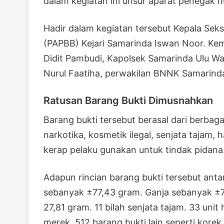
dalam kegiatan ini unsur aparat penegak h
Hadir dalam kegiatan tersebut Kepala Sek
(PAPBB) Kejari Samarinda Iswan Noor. Ke
Didit Pambudi, Kapolsek Samarinda Ulu Wa
Nurul Faatiha, perwakilan BNNK Samarinda
Ratusan Barang Bukti Dimusnahkan
Barang bukti tersebut berasal dari berbaga
narkotika, kosmetik ilegal, senjata tajam,
kerap pelaku gunakan untuk tindak pidana
Adapun rincian barang bukti tersebut antara
sebanyak ±77,43 gram. Ganja sebanyak ±7,
27,81 gram. 11 bilah senjata tajam. 33 unit
merek. 512 barang bukti lain seperti korek 