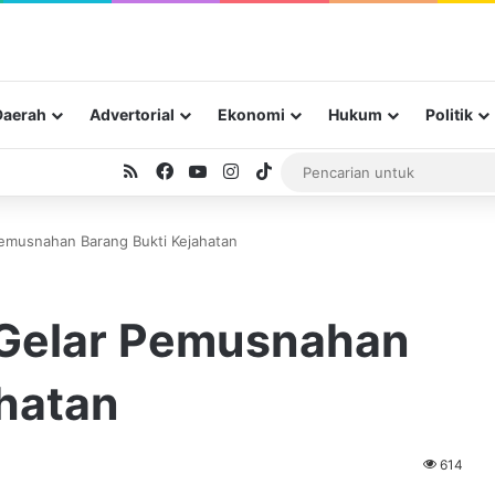
Daerah
Advertorial
Ekonomi
Hukum
Politik
RSS
Facebook
YouTube
Instagram
TikTok
Pemusnahan Barang Bukti Kejahatan
 Gelar Pemusnahan
ahatan
614