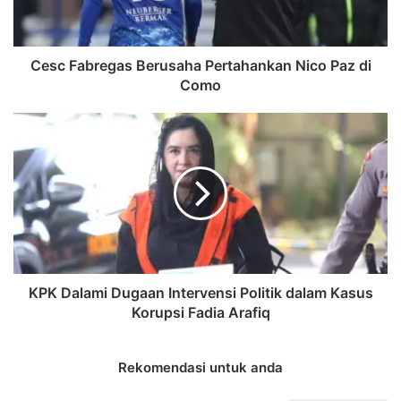
di
Como
Cesc Fabregas Berusaha Pertahankan Nico Paz di
Como
KPK
Dalami
Dugaan
Intervensi
Politik
dalam
Kasus
Korupsi
Fadia
Arafiq
KPK Dalami Dugaan Intervensi Politik dalam Kasus
Korupsi Fadia Arafiq
Rekomendasi untuk anda