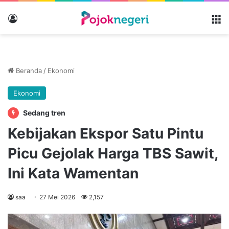
Masuk
M
Beranda
/
Ekonomi
Ekonomi
Sedang tren
Kebijakan Ekspor Satu Pintu
Picu Gejolak Harga TBS Sawit,
Ini Kata Wamentan
saa
27 Mei 2026
2,157