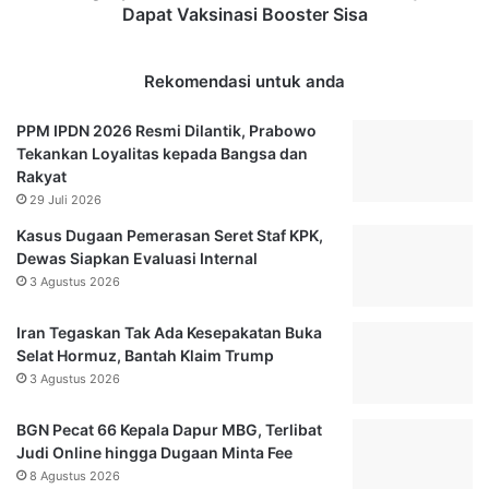
i
G
Dapat Vaksinasi Booster Sisa
K
u
e
b
b
e
Rekomendasi untuk anda
a
r
k
n
PPM IPDN 2026 Resmi Dilantik, Prabowo
a
u
Tekankan Loyalitas kepada Bangsa dan
r
r
Rakyat
a
K
29 Juli 2026
n
a
Kasus Dugaan Pemerasan Seret Staf KPK,
L
l
Dewas Siapkan Evaluasi Internal
a
t
3 Agustus 2026
p
i
a
m
s
I
Iran Tegaskan Tak Ada Kesepakatan Buka
T
s
Selat Hormuz, Bantah Klaim Trump
a
r
3 Agustus 2026
n
a
g
n
BGN Pecat 66 Kepala Dapur MBG, Terlibat
e
N
Judi Online hingga Dugaan Minta Fee
r
o
8 Agustus 2026