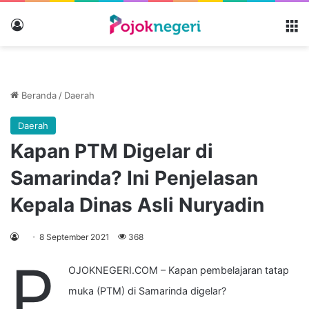
Masuk
M
Beranda
/
Daerah
Daerah
Kapan PTM Digelar di
Samarinda? Ini Penjelasan
Kepala Dinas Asli Nuryadin
8 September 2021
368
P
OJOKNEGERI.COM – Kapan pembelajaran tatap
muka (PTM) di Samarinda digelar?