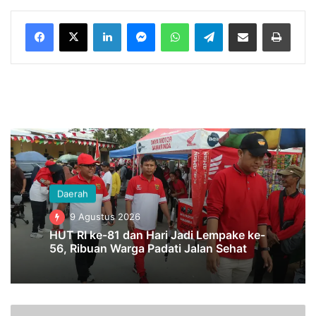
LinkedIn
Messenger
WhatsApp
Telegram
Bagikan melalui Email
Cetak
Daerah
9 Agustus 2026
HUT RI ke-81 dan Hari Jadi Lempake ke-
56, Ribuan Warga Padati Jalan Sehat
D