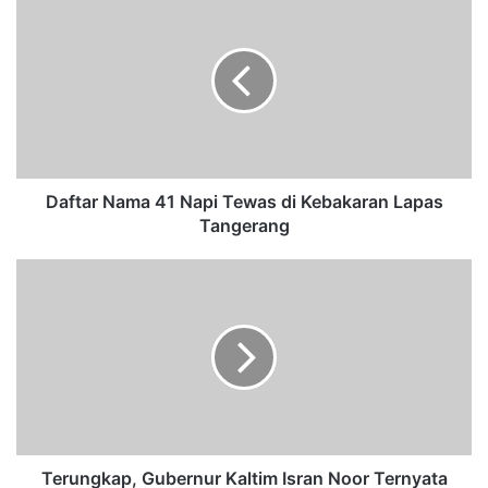
a
f
t
a
r
N
a
m
a
Daftar Nama 41 Napi Tewas di Kebakaran Lapas
4
Tangerang
1
N
T
a
e
p
r
i
u
T
n
e
g
w
k
a
a
s
p
d
,
Terungkap, Gubernur Kaltim Isran Noor Ternyata