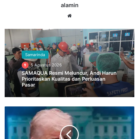
alamin
Website
Samarinda
5 Agustus 2026
SAMAQUA Resmi Meluncur, Andi Harun
Prioritaskan Kualitas dan Perluasan
Pasar
Insiden
Penembakan
di
Acara
Elit