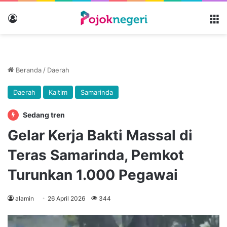
Masuk
M
Beranda
/
Daerah
Daerah
Kaltim
Samarinda
Sedang tren
Gelar Kerja Bakti Massal di
Teras Samarinda, Pemkot
Turunkan 1.000 Pegawai
alamin
26 April 2026
344