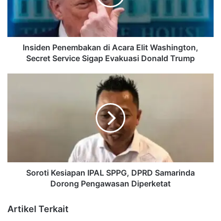
Washington,
Secret
Service
Sigap
Evakuasi
Insiden Penembakan di Acara Elit Washington,
Donald
Secret Service Sigap Evakuasi Donald Trump
Trump
Soroti
Kesiapan
IPAL
SPPG,
DPRD
Samarinda
Dorong
Pengawasan
Diperketat
Soroti Kesiapan IPAL SPPG, DPRD Samarinda
Dorong Pengawasan Diperketat
Artikel Terkait