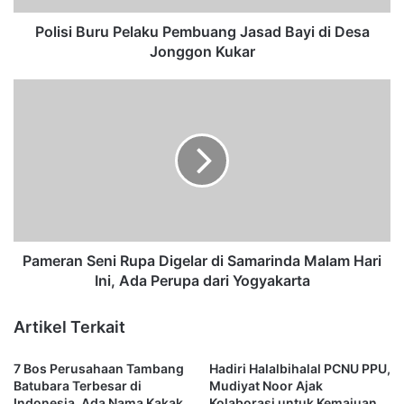
r
u
Polisi Buru Pelaku Pembuang Jasad Bayi di Desa
P
Jonggon Kukar
e
l
P
a
a
k
m
u
e
P
r
e
a
m
n
b
S
u
e
a
n
Pameran Seni Rupa Digelar di Samarinda Malam Hari
n
i
Ini, Ada Perupa dari Yogyakarta
g
R
J
u
Artikel Terkait
a
p
s
a
7 Bos Perusahaan Tambang
Hadiri Halalbihalal PCNU PPU,
a
D
Batubara Terbesar di
Mudiyat Noor Ajak
d
i
Indonesia, Ada Nama Kakak
Kolaborasi untuk Kemajuan