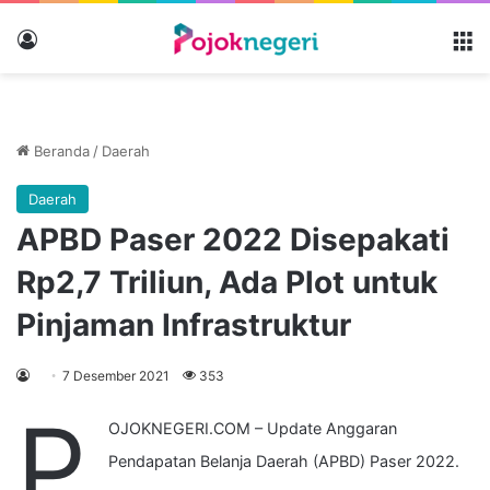
Masuk
M
Beranda
/
Daerah
Daerah
APBD Paser 2022 Disepakati
Rp2,7 Triliun, Ada Plot untuk
Pinjaman Infrastruktur
7 Desember 2021
353
P
OJOKNEGERI.COM – Update Anggaran
Pendapatan Belanja Daerah (APBD) Paser 2022.