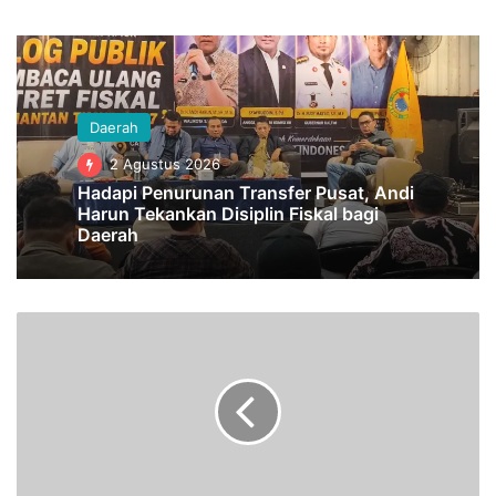
Daerah
2 Agustus 2026
Hadapi Penurunan Transfer Pusat, Andi
Harun Tekankan Disiplin Fiskal bagi
Daerah
P
o
l
i
s
i
B
u