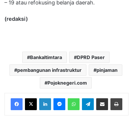
– 19 atau refokusing belanja daerah.
(redaksi)
Bankaltimtara
DPRD Paser
pembangunan infrastruktur
pinjaman
Pojoknegeri.com
LinkedIn
Messenger
WhatsApp
Telegram
Bagikan melalui Email
Cetak