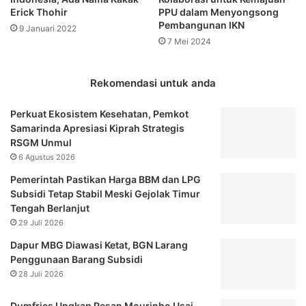
B
g
Erick Thohir
PPU dalam Menyongsong
a
e
Pembangunan IKN
9 Januari 2022
y
l
7 Mei 2024
i
a
d
r
i
d
Rekomendasi untuk anda
D
i
e
S
Perkuat Ekosistem Kesehatan, Pemkot
s
a
Samarinda Apresiasi Kiprah Strategis
a
m
RSGM Unmul
J
a
6 Agustus 2026
o
r
n
i
Pemerintah Pastikan Harga BBM dan LPG
g
n
Subsidi Tetap Stabil Meski Gejolak Timur
g
d
Tengah Berlanjut
o
a
29 Juli 2026
n
M
Dapur MBG Diawasi Ketat, BGN Larang
K
a
Penggunaan Barang Subsidi
u
l
28 Juli 2026
k
a
a
m
r
Dumfries Ungkap Pesan Mourinho Usai