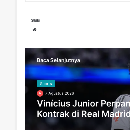
saa
Website
Baca Selanjutnya
Sports
7 Agustus 2026
Vinícius Junior Perpa
Kontrak di Real Madri
hingga 2032