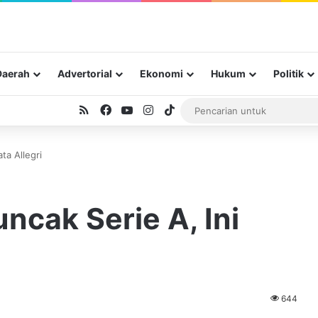
Daerah
Advertorial
Ekonomi
Hukum
Politik
RSS
Facebook
YouTube
Instagram
TikTok
ta Allegri
ncak Serie A, Ini
644