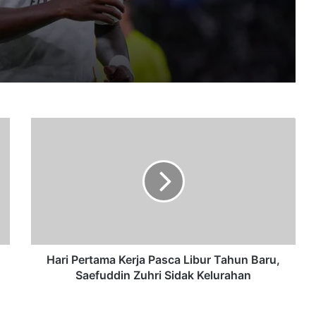
Antony Bidik Musim Lebih Gemilang
Bersama Real Betis
FIFA Batalkan Rencana Penjualan
Saham Piala Dunia
Hari
Pertama
Resmi! Real Madrid Rekrut Carlos Espí
Kerja
dari Levante, Kontrak hingga 2031
Pasca
Libur
Tahun
Polemik Saham Piala Dunia Bergulir,
Baru,
FIFA Sebut Semua Negara Bisa Dapat
Saefuddin
Keuntungan
Zuhri
Sidak
Hari Pertama Kerja Pasca Libur Tahun Baru,
Kelurahan
Saefuddin Zuhri Sidak Kelurahan