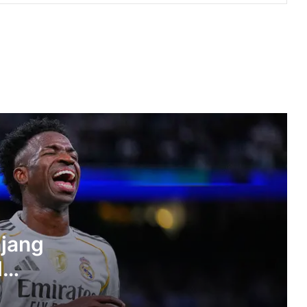
MotoGP Inggris 2026, Marc Marquez
Waspadai Tantangan Berat di
Silverstone
Vinicius Junior Ungkap Pesan Jose
Mourinho di Tengah Spekulasi Transfer
ke Arsenal
Gonzalo Garcia Resmi Tinggalkan Real
Madrid, Lanjutkan Karier Bersama
Fulham
Dumfries Ungkap Pesan Mourinho Usai
Debut Bersama Real Madrid
njang
d
Datang di Tengah Krisis, Xabi Alonso
Yakin Pilihannya Gabung Chelsea
Sudah Tepat