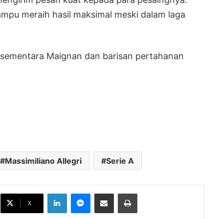
pu meraih hasil maksimal meski dalam laga
, sementara Maignan dan barisan pertahanan
Massimiliano Allegri
Serie A
Vinícius Junior Perpanjang Kontrak di
LinkedIn
Messenger
Bagikan melalui Email
Cetak
Real Madrid hingga 2032
X