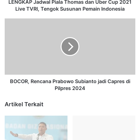
d
LENGKAP Jadwal Piala Thomas dan Uber Cup 2021
w
Live TVRI, Tengok Susunan Pemain Indonesia
a
l
B
P
O
i
C
a
O
l
R
a
,
T
R
h
e
o
n
m
c
BOCOR, Rencana Prabowo Subianto jadi Capres di
a
a
Pilpres 2024
s
n
d
a
Artikel Terkait
a
P
n
r
U
a
b
b
e
o
r
w