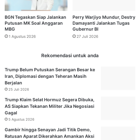
C
o
u
S
BGN Tegaskan Siap Jalankan
Perry Warjiyo Mundur, Destry
p
u
Putusan MK Soal Anggaran
Damayanti Jalankan Tugas
2
b
MBG
Gubernur BI
0
i
1 Agustus 2026
27 Juli 2026
2
a
1
n
L
t
Rekomendasi untuk anda
i
o
v
j
Trump Belum Putuskan Serangan Besar ke
e
a
Iran, Diplomasi dengan Teheran Masih
T
d
Berjalan
V
i
25 Juli 2026
R
C
I
a
Trump Klaim Selat Hormuz Segera Dibuka,
,
p
AS Siapkan Tekanan Militer Jika Negosiasi
T
r
Gagal
e
e
5 Agustus 2026
n
s
Gambir hingga Senayan Jadi Titik Demo,
g
d
Ratusan Aparat Dikerahkan Amankan Aksi
o
i