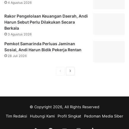
4 Agustus 2026
k
P
S
i
u
l
Rakor Pengelolaan Keuangan Daerah, Andi
s
p
Harun Sebut Perlu Dilakukan Secara
u
r
Berkala
n
e
3 Agustus 2026
a
s
Pemkot Samarinda Perluas Jaminan
n
2
Sosial, Andi Harun Bidik Pekerja Rentan
P
0
28 Juli 2026
e
2
m
4
a
H
H
i
a
a
n
l
l
I
n
a
a
d
m
m
o
© Copyright 2026, All Rights Reserved
a
a
n
Tim Redaksi
Hubungi Kami
Profil Singkat
Pedoman Media Siber
e
n
n
s
s
s