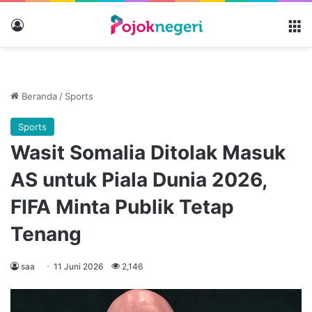
Masuk
M
Beranda
/
Sports
Sports
Wasit Somalia Ditolak Masuk
AS untuk Piala Dunia 2026,
FIFA Minta Publik Tetap
Tenang
saa
11 Juni 2026
2,146