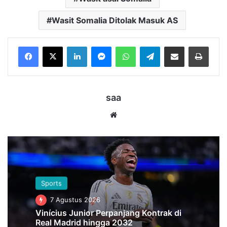
Wasit Somalia Ditolak Masuk AS
LinkedIn
Messenger
WhatsApp
Telegram
Bagikan melalui Email
Cetak
saa
Website
Sports
7 Agustus 2026
Vinícius Junior Perpanjang Kontrak di
Real Madrid hingga 2032