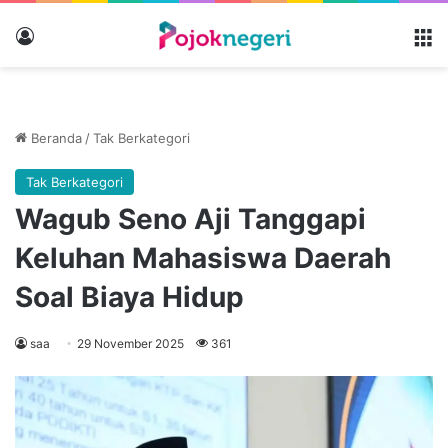
Masuk
M
Beranda
/
Tak Berkategori
Tak Berkategori
Wagub Seno Aji Tanggapi
Keluhan Mahasiswa Daerah
Soal Biaya Hidup
saa
29 November 2025
361