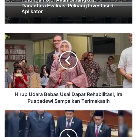
Danantara Evaluasi Peluang Investasi di
Aplikator
Hirup
Udara
Bebas
Usai
Dapat
Rehabilitasi,
Ira
Puspadewi
Sampaikan
Terimakasih
Hirup Udara Bebas Usai Dapat Rehabilitasi, Ira
Puspadewi Sampaikan Terimakasih
DPRD
dan
Pemkot
Setujui