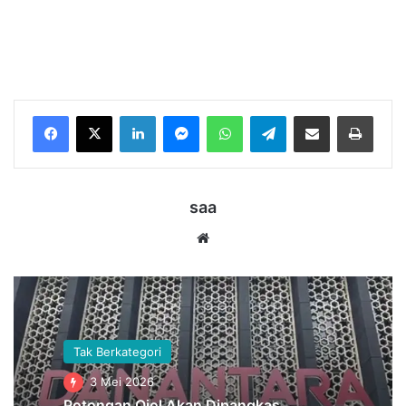
LinkedIn
Messenger
WhatsApp
Telegram
Bagikan melalui Email
Cetak
saa
Website
Tak Berkategori
3 Mei 2026
Potongan Ojol Akan Dipangkas,