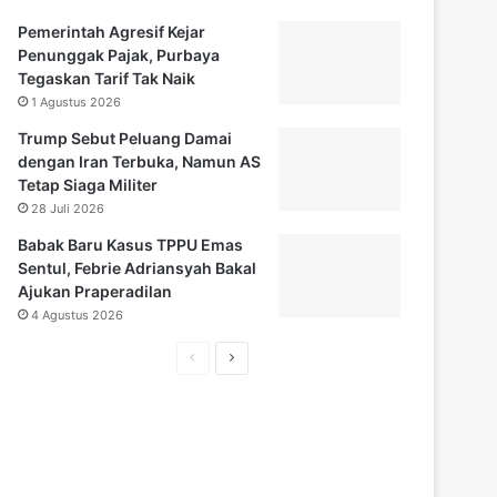
Pemerintah Agresif Kejar
Penunggak Pajak, Purbaya
Tegaskan Tarif Tak Naik
1 Agustus 2026
Trump Sebut Peluang Damai
dengan Iran Terbuka, Namun AS
Tetap Siaga Militer
28 Juli 2026
Babak Baru Kasus TPPU Emas
Sentul, Febrie Adriansyah Bakal
Ajukan Praperadilan
4 Agustus 2026
H
H
a
a
l
l
a
a
m
m