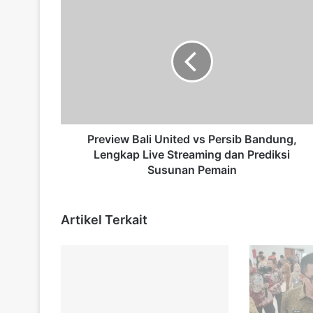
P
r
e
v
i
e
w
B
a
l
Preview Bali United vs Persib Bandung,
i
Lengkap Live Streaming dan Prediksi
U
Susunan Pemain
n
i
t
Artikel Terkait
e
d
v
s
P
e