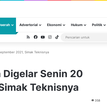
Daerah
Advertorial
Ekonomi
Hukum
Politik
RSS
Facebook
YouTube
Instagram
TikTok
September 2021, Simak Teknisnya
 Digelar Senin 20
Simak Teknisnya
358