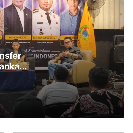
Perkuat Kepemimpinan ASN, Andi
Harun Bawa Pesan Kebangsaan dan
Digitalisasi Pemerintahan
Wawali Saefuddin Zuhri Tekankan
Kepemimpinan Berintegritas, Jabatan
Adalah Amanah
nsfer
kankan
Penanganan Aduan SPMB SMP
Samarinda Berlanjut, 19 Siswa Sudah
aerah
Terdaftar di Sekolah Negeri
Andi Harun Dorong Bankaltimtara
Prioritaskan Talenta Internal untuk Isi
Jabatan Direksi
Wali Kota Samarinda Jadikan Kajian
TKD Unmul sebagai Pijakan Perkuat
Fiskal