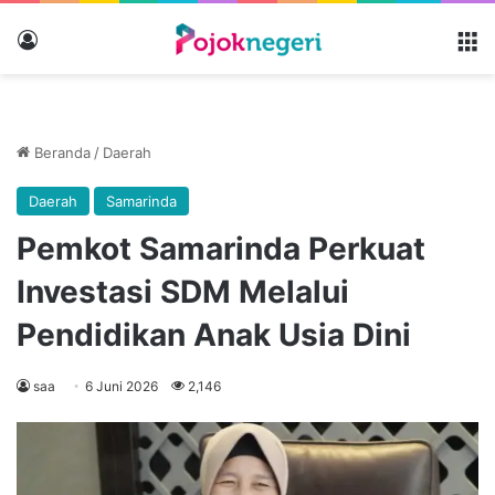
Masuk
M
Beranda
/
Daerah
Daerah
Samarinda
Pemkot Samarinda Perkuat
Investasi SDM Melalui
Pendidikan Anak Usia Dini
saa
6 Juni 2026
2,146