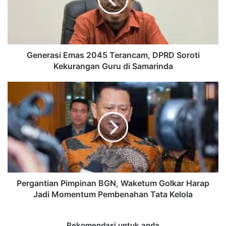
DPRD
Soroti
Kekurangan
Guru
di
Samarinda
Generasi Emas 2045 Terancam, DPRD Soroti
Kekurangan Guru di Samarinda
Pergantian
Pimpinan
BGN,
Waketum
Golkar
Harap
Jadi
Momentum
Pembenahan
Tata
Pergantian Pimpinan BGN, Waketum Golkar Harap
Kelola
Jadi Momentum Pembenahan Tata Kelola
Rekomendasi untuk anda