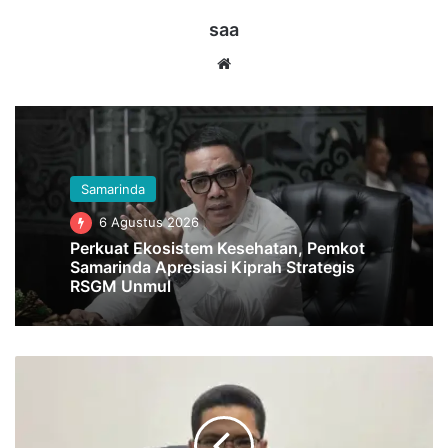
saa
Website
Samarinda
6 Agustus 2026
Perkuat Ekosistem Kesehatan, Pemkot
Samarinda Apresiasi Kiprah Strategis
RSGM Unmul
Generasi
Emas
2045
Terancam,