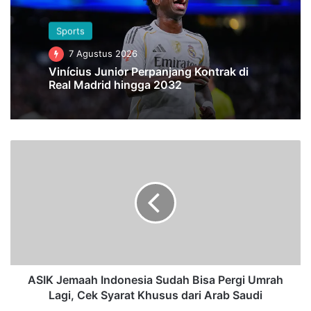
Sports
7 Agustus 2026
Vinícius Junior Perpanjang Kontrak di
Real Madrid hingga 2032
A
S
I
K
J
e
m
a
a
h
ASIK Jemaah Indonesia Sudah Bisa Pergi Umrah
I
Lagi, Cek Syarat Khusus dari Arab Saudi
n