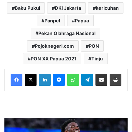
Baku Pukul
DKI Jakarta
kericuhan
Panpel
Papua
Pekan Olahraga Nasional
Pojoknegeri.com
PON
PON XX Papua 2021
Tinju
LinkedIn
Messenger
WhatsApp
Telegram
Bagikan melalui Email
Cetak