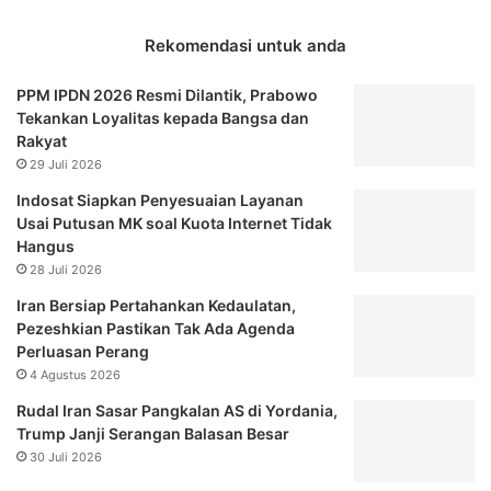
U
m
m
a
Rekomendasi untuk anda
r
s
a
d
PPM IPDN 2026 Resmi Dilantik, Prabowo
h
a
Tekankan Loyalitas kepada Bangsa dan
L
n
Rakyat
a
U
29 Juli 2026
g
b
i
e
Indosat Siapkan Penyesuaian Layanan
,
r
Usai Putusan MK soal Kuota Internet Tidak
C
C
Hangus
e
u
28 Juli 2026
k
p
Iran Bersiap Pertahankan Kedaulatan,
S
2
Pezeshkian Pastikan Tak Ada Agenda
y
0
Perluasan Perang
a
2
4 Agustus 2026
r
1
a
L
Rudal Iran Sasar Pangkalan AS di Yordania,
t
i
Trump Janji Serangan Balasan Besar
K
v
30 Juli 2026
h
e