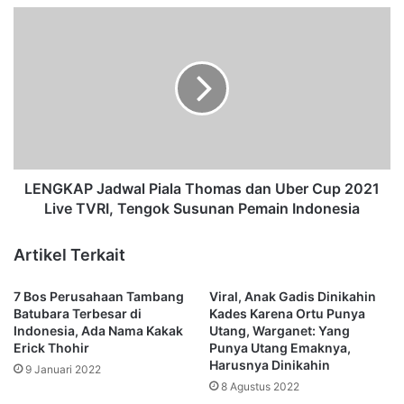
d
L
o
E
n
N
e
G
s
K
i
A
a
P
S
J
u
a
d
d
LENGKAP Jadwal Piala Thomas dan Uber Cup 2021
a
w
Live TVRI, Tengok Susunan Pemain Indonesia
h
a
B
l
Artikel Terkait
i
P
s
i
7 Bos Perusahaan Tambang
Viral, Anak Gadis Dinikahin
a
a
Batubara Terbesar di
Kades Karena Ortu Punya
P
l
Indonesia, Ada Nama Kakak
Utang, Warganet: Yang
e
a
Erick Thohir
Punya Utang Emaknya,
r
T
Harusnya Dinikahin
9 Januari 2022
g
h
8 Agustus 2022
i
o