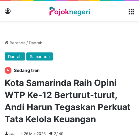
Masuk
M
Beranda
/
Daerah
Daerah
Samarinda
Sedang tren
Kota Samarinda Raih Opini
WTP Ke-12 Berturut-turut,
Andi Harun Tegaskan Perkuat
Tata Kelola Keuangan
saa
26 Mei 2026
2,149