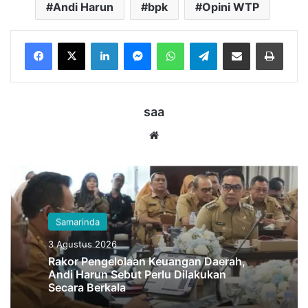
Andi Harun
bpk
Opini WTP
LinkedIn
Messenger
WhatsApp
Telegram
Bagikan melalui Email
Cetak
saa
Website
Samarinda
3 Agustus 2026
Rakor Pengelolaan Keuangan Daerah,
Andi Harun Sebut Perlu Dilakukan
Secara Berkala