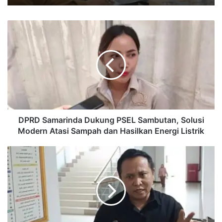
DPRD
Samarinda
Dukung
PSEL
Sambutan,
Solusi
Modern
Atasi
Sampah
dan
DPRD Samarinda Dukung PSEL Sambutan, Solusi
Hasilkan
Modern Atasi Sampah dan Hasilkan Energi Listrik
Energi
Listrik
DPRD
Samarinda
Soroti
Tingginya
Pengangguran
Meski
APBD