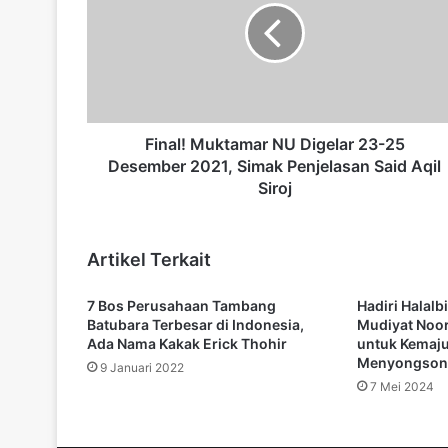
a
l
!
M
u
k
t
Final! Muktamar NU Digelar 23-25
a
Desember 2021, Simak Penjelasan Said Aqil
m
Siroj
a
r
N
Artikel Terkait
U
D
7 Bos Perusahaan Tambang
Hadiri Halalb
i
Batubara Terbesar di Indonesia,
Mudiyat Noor
g
Ada Nama Kakak Erick Thohir
untuk Kemaj
e
Menyongson
9 Januari 2022
l
7 Mei 2024
a
r
2