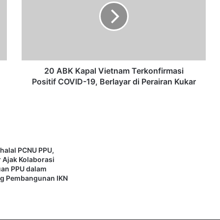
Samarinda Pastikan Sekolah Rakyat
B
Permanen Siap Beroperasi
K
K
Stunting Masih Jadi Ancaman,
a
Saefuddin: Penetapan Lokus Harus
p
Berbasis Data Valid
a
l
20 ABK Kapal Vietnam Terkonfirmasi
V
Positif COVID-19, Berlayar di Perairan Kukar
i
e
t
n
a
m
ihalal PCNU PPU,
T
 Ajak Kolaborasi
e
uan PPU dalam
r
g Pembangunan IKN
k
o
n
f