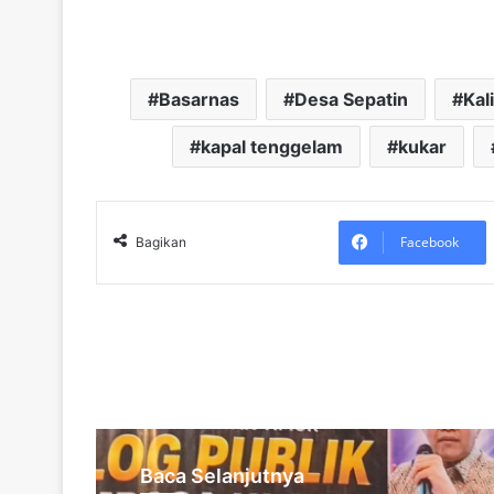
Basarnas
Desa Sepatin
Kal
kapal tenggelam
kukar
Facebook
Bagikan
Baca Selanjutnya