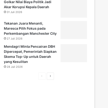
Golkar Nilai Biaya Politik Jadi
Akar Korupsi Kepala Daerah
31 Juli 2026
Tekanan Juara Menanti,
Maresca Pilih Fokus pada
Perkembangan Manchester City
27 Juli 2026
Mendagri Minta Pencairan DBH
Dipercepat, Pemerintah Siapkan
Skema Top-Up untuk Daerah
yang Kesulitan
28 Juli 2026
H
H
a
a
l
l
a
a
m
m