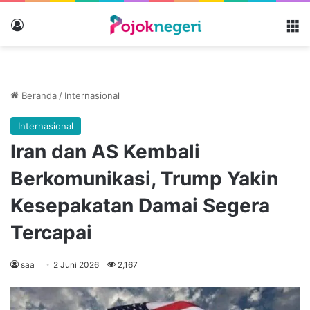
Masuk
M
Beranda
/
Internasional
Internasional
Iran dan AS Kembali
Berkomunikasi, Trump Yakin
Kesepakatan Damai Segera
Tercapai
saa
2 Juni 2026
2,167