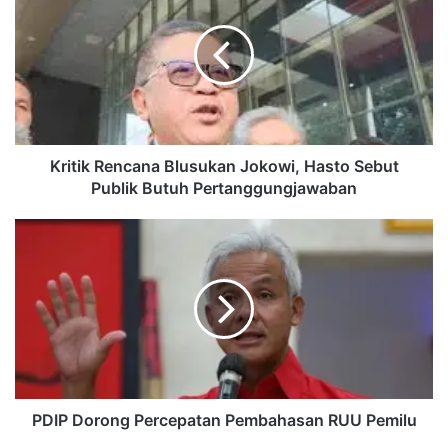
Blusukan
Jokowi,
Hasto
Sebut
Publik
Butuh
Pertanggungjawaban
Kritik Rencana Blusukan Jokowi, Hasto Sebut
Publik Butuh Pertanggungjawaban
PDIP
Dorong
Percepatan
Pembahasan
RUU
Pemilu
PDIP Dorong Percepatan Pembahasan RUU Pemilu