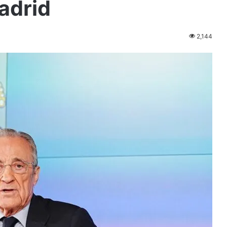
adrid
2,144