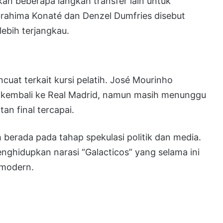
pkan beberapa langkah transfer lain untuk
rahima Konaté dan Denzel Dumfries disebut
lebih terjangkau.
cuat terkait kursi pelatih. José Mourinho
 kembali ke Real Madrid, namun masih menunggu
an final tercapai.
 berada pada tahap spekulasi politik dan media.
ghidupkan narasi “Galacticos” yang selama ini
 modern.