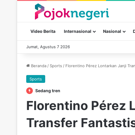
Video Berita
Internasional
Nasional
Jumat, Agustus 7 2026
Beranda
/
Sports
/
Florentino Pérez Lontarkan Janji Tr
Sports
Sedang tren
Florentino Pérez 
Transfer Fantasti