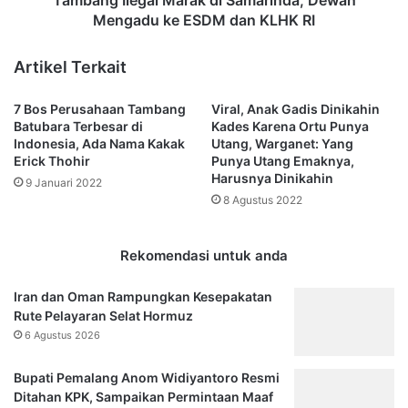
Tambang Ilegal Marak di Samarinda, Dewan
i
g
Mengadu ke ESDM dan KLHK RI
d
a
e
l
Artikel Terkait
n
M
P
a
7 Bos Perusahaan Tambang
Viral, Anak Gadis Dinikahin
r
r
Batubara Terbesar di
Kades Karena Ortu Punya
a
a
Indonesia, Ada Nama Kakak
Utang, Warganet: Yang
b
k
Erick Thohir
Punya Utang Emaknya,
o
d
Harusnya Dinikahin
9 Januari 2022
w
i
8 Agustus 2022
o
S
S
a
u
m
Rekomendasi untuk anda
b
a
i
r
Iran dan Oman Rampungkan Kesepakatan
a
i
Rute Pelayaran Selat Hormuz
n
n
6 Agustus 2026
t
d
o
a
Bupati Pemalang Anom Widiyantoro Resmi
,
,
Ditahan KPK, Sampaikan Permintaan Maaf
T
D