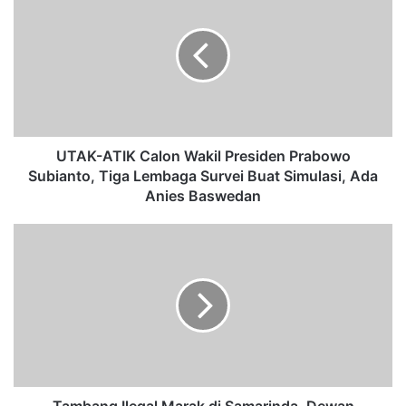
T
A
K
-
A
T
I
K
C
UTAK-ATIK Calon Wakil Presiden Prabowo
a
Subianto, Tiga Lembaga Survei Buat Simulasi, Ada
l
Anies Baswedan
o
n
T
W
a
a
m
k
b
i
a
l
n
P
g
r
I
e
l
s
e