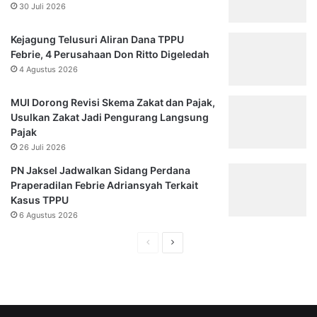
i
30 Juli 2026
e
g
w
a
a
Kejagung Telusuri Aliran Dana TPPU
L
n
Febrie, 4 Perusahaan Don Ritto Digeledah
e
M
4 Agustus 2026
m
e
b
n
MUI Dorong Revisi Skema Zakat dan Pajak,
a
g
Usulkan Zakat Jadi Pengurang Langsung
g
a
Pajak
a
d
26 Juli 2026
S
u
u
PN Jaksel Jadwalkan Sidang Perdana
k
r
Praperadilan Febrie Adriansyah Terkait
e
v
Kasus TPPU
E
e
6 Agustus 2026
S
i
D
H
H
B
M
u
d
a
a
a
a
l
l
t
n
a
a
S
K