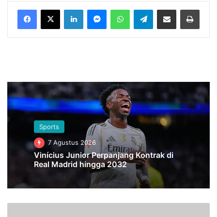
LinkedIn
Messenger
WhatsApp
Telegram
Bagikan melalui Email
Cetak
Sports
7 Agustus 2026
Vinícius Junior Perpanjang Kontrak di
Real Madrid hingga 2032
U