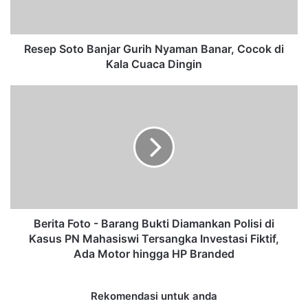
o
t
o
B
Resep Soto Banjar Gurih Nyaman Banar, Cocok di
a
Kala Cuaca Dingin
n
j
B
a
e
r
r
G
i
u
t
r
a
i
F
h
o
N
t
y
o
Berita Foto - Barang Bukti Diamankan Polisi di
a
-
Kasus PN Mahasiswi Tersangka Investasi Fiktif,
m
B
Ada Motor hingga HP Branded
a
a
n
r
B
a
Rekomendasi untuk anda
a