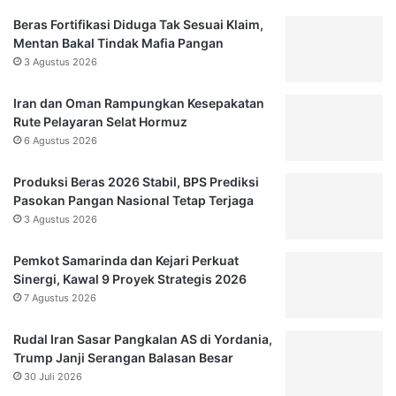
n
n
g
Beras Fortifikasi Diduga Tak Sesuai Klaim,
a
B
Mentan Bakal Tindak Mafia Pangan
r
u
3 Agustus 2026
,
k
C
t
Iran dan Oman Rampungkan Kesepakatan
o
i
Rute Pelayaran Selat Hormuz
c
D
6 Agustus 2026
o
i
k
a
Produksi Beras 2026 Stabil, BPS Prediksi
d
m
Pasokan Pangan Nasional Tetap Terjaga
i
a
3 Agustus 2026
K
n
a
k
l
Pemkot Samarinda dan Kejari Perkuat
a
a
Sinergi, Kawal 9 Proyek Strategis 2026
n
C
P
7 Agustus 2026
u
o
a
l
Rudal Iran Sasar Pangkalan AS di Yordania,
c
i
Trump Janji Serangan Balasan Besar
a
s
30 Juli 2026
D
i