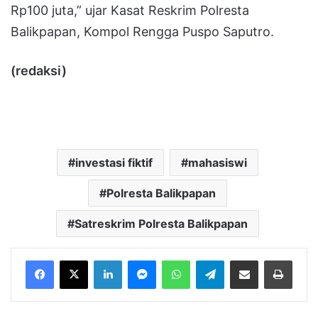
Rp100 juta,” ujar Kasat Reskrim Polresta
Balikpapan, Kompol Rengga Puspo Saputro.
(redaksi)
investasi fiktif
mahasiswi
Polresta Balikpapan
Satreskrim Polresta Balikpapan
LinkedIn
Messenger
WhatsApp
Telegram
Bagikan melalui Email
Cetak