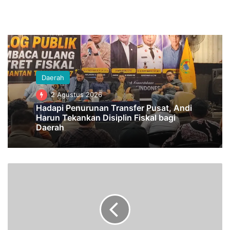
Daerah
2 Agustus 2026
Hadapi Penurunan Transfer Pusat, Andi
Harun Tekankan Disiplin Fiskal bagi
Daerah
R
e
s
e
p
S