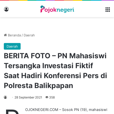
Masuk
M
Beranda
/
Daerah
Daerah
BERITA FOTO – PN Mahasiswi
Tersangka Investasi Fiktif
Saat Hadiri Konferensi Pers di
Polresta Balikpapan
28 September 2021
358
OJOKNEGERI.COM – Sosok PN (19), mahasiswi