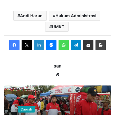
Andi Harun
Hukum Administrasi
UMKT
LinkedIn
Messenger
WhatsApp
Telegram
Bagikan melalui Email
Cetak
saa
Website
Daerah