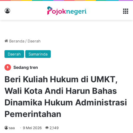
Masuk
M
Beranda
/
Daerah
Daerah
Samarinda
Sedang tren
Beri Kuliah Hukum di UMKT,
Wali Kota Andi Harun Bahas
Dinamika Hukum Administrasi
Pemerintahan
saa
9 Mei 2026
2,149