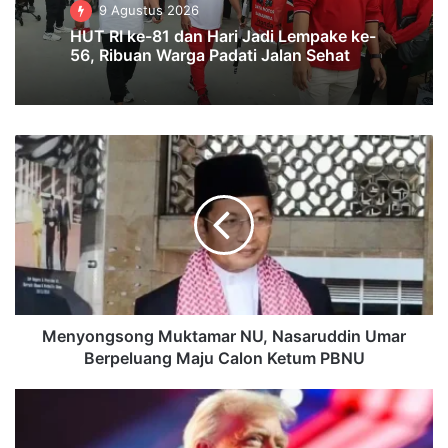
9 Agustus 2026
HUT RI ke-81 dan Hari Jadi Lempake ke-
56, Ribuan Warga Padati Jalan Sehat
Menyongsong
Muktamar
NU,
Nasaruddin
Umar
Berpeluang
Maju
Calon
Ketum
PBNU
Menyongsong Muktamar NU, Nasaruddin Umar
Berpeluang Maju Calon Ketum PBNU
Trump
Tegaskan
Gencatan