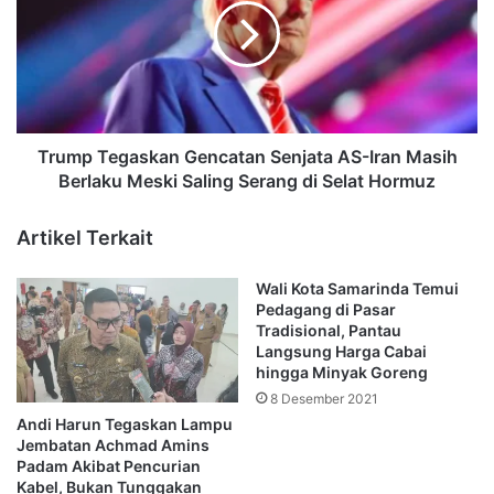
Senjata
AS-
Iran
Masih
Berlaku
Meski
Saling
Trump Tegaskan Gencatan Senjata AS-Iran Masih
Serang
Berlaku Meski Saling Serang di Selat Hormuz
di
Selat
Artikel Terkait
Hormuz
Wali Kota Samarinda Temui
Pedagang di Pasar
Tradisional, Pantau
Langsung Harga Cabai
hingga Minyak Goreng
8 Desember 2021
Andi Harun Tegaskan Lampu
Jembatan Achmad Amins
Padam Akibat Pencurian
Kabel, Bukan Tunggakan