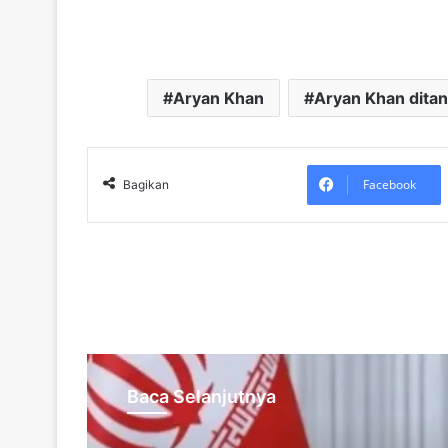
Aryan Khan
Aryan Khan dita
Facebook
Bagikan
Baca Selanjutnya