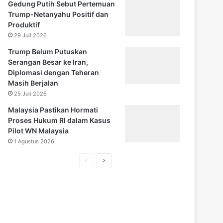
Gedung Putih Sebut Pertemuan
Trump-Netanyahu Positif dan
Produktif
29 Juli 2026
Trump Belum Putuskan
Serangan Besar ke Iran,
Diplomasi dengan Teheran
Masih Berjalan
25 Juli 2026
Malaysia Pastikan Hormati
Proses Hukum RI dalam Kasus
Pilot WN Malaysia
1 Agustus 2026
H
H
a
a
l
l
a
a
m
m