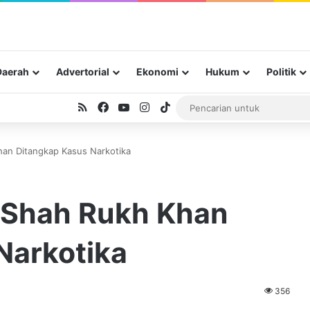
Daerah
Advertorial
Ekonomi
Hukum
Politik
RSS
Facebook
YouTube
Instagram
TikTok
an Ditangkap Kasus Narkotika
 Shah Rukh Khan
Narkotika
356