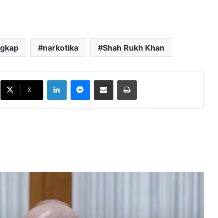
ngkap
narkotika
Shah Rukh Khan
Iran Sindir Ancaman Trump, Sebut
Strategi Tekanan AS Gagal
LinkedIn
Messenger
Bagikan melalui Email
Cetak
X
Iran dan Oman Rampungkan
Kesepakatan Rute Pelayaran Selat
Hormuz
Trump Klaim Selat Hormuz Segera
Dibuka, AS Siapkan Tekanan Militer
Jika Negosiasi Gagal
Iran Bersiap Pertahankan Kedaulatan,
Pezeshkian Pastikan Tak Ada Agenda
Perluasan Perang