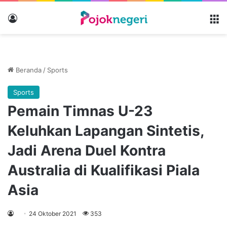
Masuk
M
Beranda
/
Sports
Sports
Pemain Timnas U-23
Keluhkan Lapangan Sintetis,
Jadi Arena Duel Kontra
Australia di Kualifikasi Piala
Asia
24 Oktober 2021
353