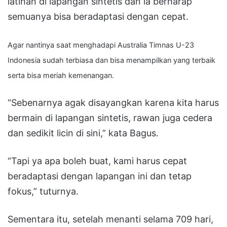
latihan di lapangan sintetis dan ia berharap
semuanya bisa beradaptasi dengan cepat.
Agar nantinya saat menghadapi Australia Timnas U-23
Indonesia sudah terbiasa dan bisa menampilkan yang terbaik
serta bisa meriah kemenangan.
“Sebenarnya agak disayangkan karena kita harus
bermain di lapangan sintetis, rawan juga cedera
dan sedikit licin di sini,” kata Bagus.
“Tapi ya apa boleh buat, kami harus cepat
beradaptasi dengan lapangan ini dan tetap
fokus,” tuturnya.
Sementara itu, setelah menanti selama 709 hari,