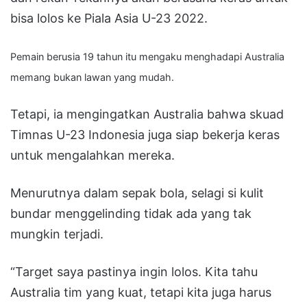
bisa lolos ke Piala Asia U-23 2022.
Pemain berusia 19 tahun itu mengaku menghadapi Australia
memang bukan lawan yang mudah.
Tetapi, ia mengingatkan Australia bahwa skuad
Timnas U-23 Indonesia juga siap bekerja keras
untuk mengalahkan mereka.
Menurutnya dalam sepak bola, selagi si kulit
bundar menggelinding tidak ada yang tak
mungkin terjadi.
“Target saya pastinya ingin lolos. Kita tahu
Australia tim yang kuat, tetapi kita juga harus