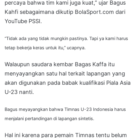
percaya bahwa tim kami juga kuat,” ujar Bagus
Kahfi sebagaimana dikutip BolaSport.com dari
YouTube PSSI.
“Tidak ada yang tidak mungkin pastinya. Tapi ya kami harus
tetap bekerja keras untuk itu,” ucapnya.
Walaupun saudara kembar Bagas Kaffa itu
menyayangkan satu hal terkait lapangan yang
akan digunakan pada babak kualifikasi Piala Asia
U-23 nanti.
Bagus meyayangkan bahwa Timnas U-23 Indonesia harus
menjalani pertandingan di lapangan sintetis.
Hal ini karena para pemain Timnas tentu belum