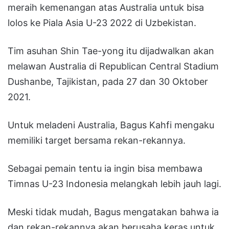
meraih kemenangan atas Australia untuk bisa
lolos ke Piala Asia U-23 2022 di Uzbekistan.
Tim asuhan Shin Tae-yong itu dijadwalkan akan
melawan Australia di Republican Central Stadium
Dushanbe, Tajikistan, pada 27 dan 30 Oktober
2021.
Untuk meladeni Australia, Bagus Kahfi mengaku
memiliki target bersama rekan-rekannya.
Sebagai pemain tentu ia ingin bisa membawa
Timnas U-23 Indonesia melangkah lebih jauh lagi.
Meski tidak mudah, Bagus mengatakan bahwa ia
dan rekan-rekannya akan berusaha keras untuk