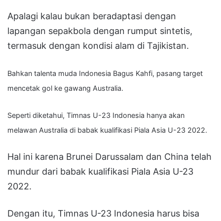
Apalagi kalau bukan beradaptasi dengan
lapangan sepakbola dengan rumput sintetis,
termasuk dengan kondisi alam di Tajikistan.
Bahkan talenta muda Indonesia Bagus Kahfi, pasang target
mencetak gol ke
gawang Australia.
Seperti diketahui, Timnas U-23 Indonesia hanya akan
melawan Australia di babak kualifikasi Piala Asia U-23 2022.
Hal ini karena Brunei Darussalam dan China telah
mundur dari babak kualifikasi Piala Asia U-23
2022.
Dengan itu, Timnas U-23 Indonesia harus bisa