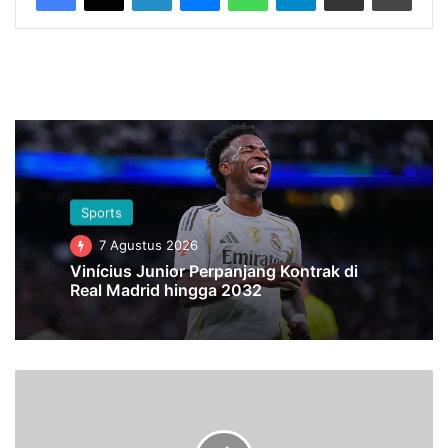
Sports
7 Agustus 2026
Vinícius Junior Perpanjang Kontrak di
Real Madrid hingga 2032
J
a
w
a