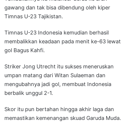
gawang dan tak bisa dibendung oleh kiper
Timnas U-23 Tajikistan.
Timnas U-23 Indonesia kemudian berhasil
membalikkan keadaan pada menit ke-63 lewat
gol Bagus Kahfi.
Striker Jong Utrecht itu sukses meneruskan
umpan matang dari Witan Sulaeman dan
mengubahnya jadi gol, membuat Indonesia
berbalik unggul 2-1.
Skor itu pun bertahan hingga akhir laga dan
memastikan kemenangan skuad Garuda Muda.