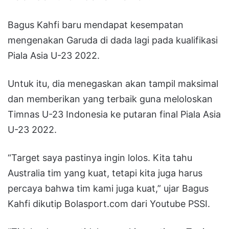
Bagus Kahfi baru mendapat kesempatan
mengenakan Garuda di dada lagi pada kualifikasi
Piala Asia U-23 2022.
Untuk itu, dia menegaskan akan tampil maksimal
dan memberikan yang terbaik guna meloloskan
Timnas U-23 Indonesia ke putaran final Piala Asia
U-23 2022.
“Target saya pastinya ingin lolos. Kita tahu
Australia tim yang kuat, tetapi kita juga harus
percaya bahwa tim kami juga kuat,” ujar Bagus
Kahfi dikutip Bolasport.com dari Youtube PSSI.