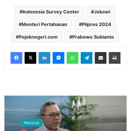
Indonesia Survey Center
Jokowi
Menteri Pertahanan
Pilpres 2024
Pojoknegeri.com
Prabowo Subianto
LinkedIn
Messenger
WhatsApp
Telegram
Bagikan melalui Email
Cetak
Nasional