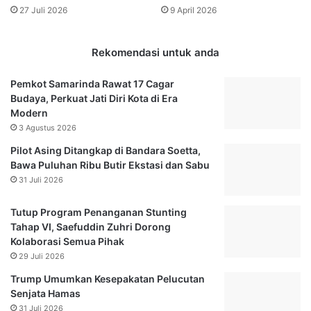
a
27 Juli 2026
9 April 2026
i
r
s
a
i
h
Rekomendasi untuk anda
F
i
o
S
Pemkot Samarinda Rawat 17 Cagar
k
u
Budaya, Perkuat Jati Diri Kota di Era
u
a
Modern
s
m
3 Agustus 2026
S
i
i
K
Pilot Asing Ditangkap di Bandara Soetta,
m
a
Bawa Puluhan Ribu Butir Ekstasi dan Sabu
p
r
31 Juli 2026
a
e
t
n
Tutup Program Penanganan Stunting
i
a
Tahap VI, Saefuddin Zuhri Dorong
k
S
Kolaborasi Semua Pihak
H
e
29 Juli 2026
u
r
m
i
Trump Umumkan Kesepakatan Pelucutan
a
n
Senjata Hamas
n
g
31 Juli 2026