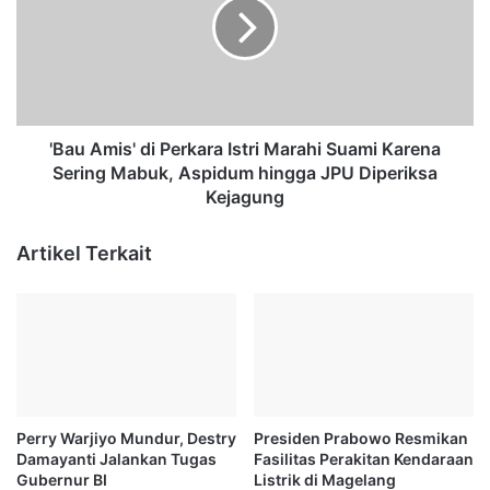
p
u
e
A
r
m
a
i
s
s
i
'
Z
d
'Bau Amis' di Perkara Istri Marahi Suami Karena
e
i
Sering Mabuk, Aspidum hingga JPU Diperiksa
b
P
Kejagung
r
e
a
r
Artikel Terkait
M
k
a
a
h
r
a
a
k
I
a
s
m
t
,
r
Perry Warjiyo Mundur, Destry
Presiden Prabowo Resmikan
P
i
Damayanti Jalankan Tugas
Fasilitas Perakitan Kendaraan
o
M
Gubernur BI
Listrik di Magelang
l