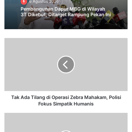
6 Agustus 2026
Pembangunan Dapur MBG di Wilayah
3T Dikebut, Ditarget Rampung Pekan Ini
T
a
k
A
d
a
T
i
l
a
Tak Ada Tilang di Operasi Zebra Mahakam, Polisi
n
Fokus Simpatik Humanis
g
d
'
i
B
O
a