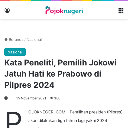
Masuk
M
Beranda
/
Nasional
Nasional
Kata Peneliti, Pemilih Jokowi
Jatuh Hati ke Prabowo di
Pilpres 2024
15 November 2021
360
P
OJOKNEGERI.COM – Pemilihan presiden (Pilpres)
akan dilakukan tiga tahun lagi yakni 2024