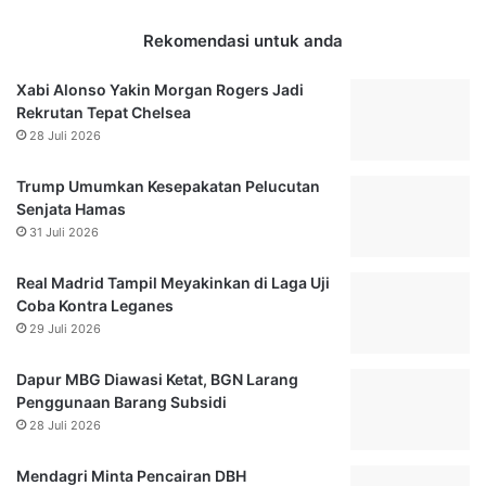
M
g
o
N
Rekomendasi untuk anda
n
E
i
T
Xabi Alonso Yakin Morgan Rogers Jadi
t
T
Rekrutan Tepat Chelsea
o
V
28 Juli 2026
r
S
i
a
Trump Umumkan Kesepakatan Pelucutan
n
b
Senjata Hamas
g
t
31 Juli 2026
d
u
a
1
n
1
Real Madrid Tampil Meyakinkan di Laga Uji
E
S
Coba Kontra Leganes
v
e
29 Juli 2026
a
p
l
t
Dapur MBG Diawasi Ketat, BGN Larang
u
e
Penggunaan Barang Subsidi
a
m
28 Juli 2026
s
b
i
e
Mendagri Minta Pencairan DBH
R