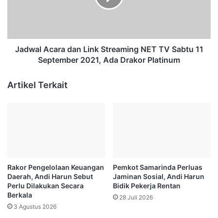
P
l
K
A
k
c
e
a
B
r
Jadwal Acara dan Link Streaming NET TV Sabtu 11
u
a
September 2021, Ada Drakor Platinum
p
d
a
a
Artikel Terkait
t
n
i
L
P
i
P
n
U
k
,
S
P
t
e
r
Rakor Pengelolaan Keuangan
Pemkot Samarinda Perluas
r
e
Daerah, Andi Harun Sebut
Jaminan Sosial, Andi Harun
i
a
Perlu Dilakukan Secara
Bidik Pekerja Rentan
h
m
Berkala
28 Juli 2026
a
i
3 Agustus 2026
l
n