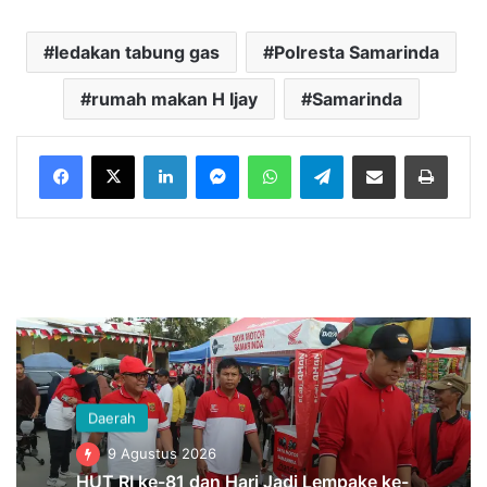
ledakan tabung gas
Polresta Samarinda
rumah makan H Ijay
Samarinda
LinkedIn
Messenger
WhatsApp
Telegram
Bagikan melalui Email
Cetak
Daerah
9 Agustus 2026
HUT RI ke-81 dan Hari Jadi Lempake ke-