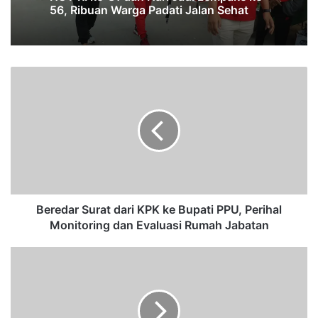
56, Ribuan Warga Padati Jalan Sehat
B
e
r
e
d
a
r
S
u
r
Beredar Surat dari KPK ke Bupati PPU, Perihal
a
Monitoring dan Evaluasi Rumah Jabatan
t
d
J
a
a
r
d
i
w
K
a