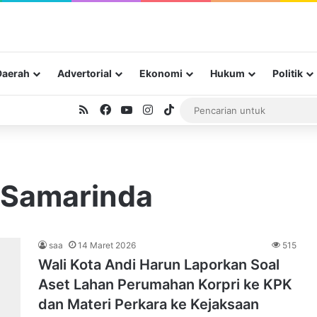
Daerah
Advertorial
Ekonomi
Hukum
Politik
RSS
Facebook
YouTube
Instagram
TikTok
 Samarinda
saa
14 Maret 2026
515
Wali Kota Andi Harun Laporkan Soal
Aset Lahan Perumahan Korpri ke KPK
dan Materi Perkara ke Kejaksaan