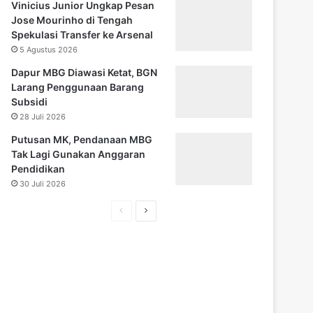
Vinicius Junior Ungkap Pesan
Jose Mourinho di Tengah
Spekulasi Transfer ke Arsenal
5 Agustus 2026
Dapur MBG Diawasi Ketat, BGN
Larang Penggunaan Barang
Subsidi
28 Juli 2026
Putusan MK, Pendanaan MBG
Tak Lagi Gunakan Anggaran
Pendidikan
30 Juli 2026
H
H
a
a
l
l
a
a
m
m
a
a