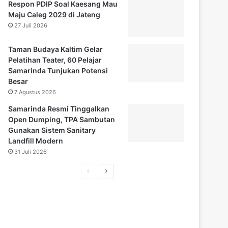
Respon PDIP Soal Kaesang Mau
Maju Caleg 2029 di Jateng
27 Juli 2026
Taman Budaya Kaltim Gelar
Pelatihan Teater, 60 Pelajar
Samarinda Tunjukan Potensi
Besar
7 Agustus 2026
Samarinda Resmi Tinggalkan
Open Dumping, TPA Sambutan
Gunakan Sistem Sanitary
Landfill Modern
31 Juli 2026
H
H
a
a
l
l
a
a