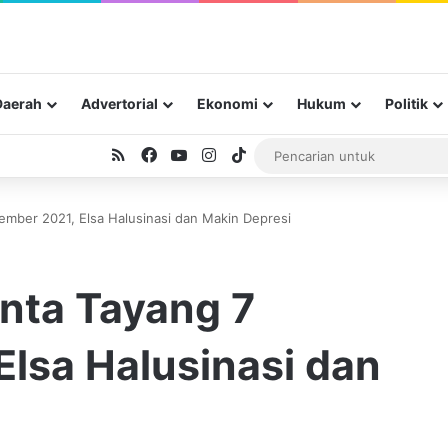
Daerah
Advertorial
Ekonomi
Hukum
Politik
RSS
Facebook
YouTube
Instagram
TikTok
tember 2021, Elsa Halusinasi dan Makin Depresi
inta Tayang 7
lsa Halusinasi dan