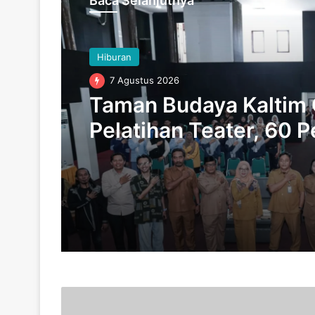
Baca Selanjutnya
Hiburan
7 Agustus 2026
Taman Budaya Kaltim 
Pelatihan Teater, 60 P
Samarinda Tunjukan P
Besar
5
A