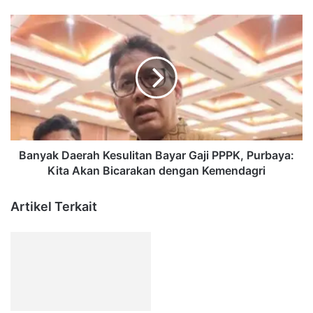
Banyak
Daerah
Kesulitan
Bayar
Gaji
PPPK,
Purbaya:
Kita
Akan
Bicarakan
Banyak Daerah Kesulitan Bayar Gaji PPPK, Purbaya:
dengan
Kita Akan Bicarakan dengan Kemendagri
Kemendagri
Artikel Terkait