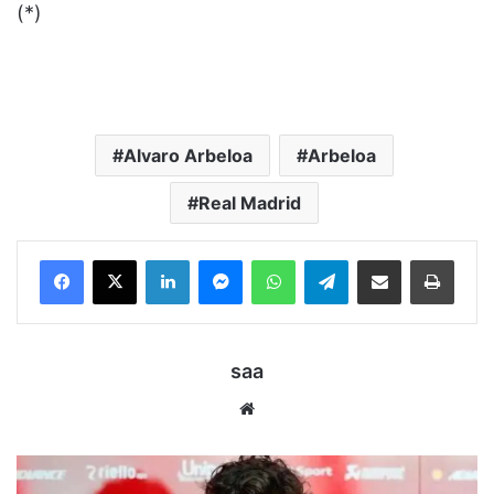
(*)
Alvaro Arbeloa
Arbeloa
Real Madrid
LinkedIn
Messenger
WhatsApp
Telegram
Bagikan melalui Email
Cetak
saa
Website