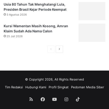
Usia 80 Tahun Tak Menghalangi Lula,
Presiden Brasil Kejar Periode Keempat
3 Agustus 2026
Kursi Wamentan Masih Kosong, Amran
Klaim Sudah Ada Nama Calon
25 Juli 2026
Halaman
Halaman
sebelumnya
selanjutnya
© Copyright 2026, All Rights Reserved
Tim Redaksi
Hubungi Kami
Profil Singkat
Pedoman Media Siber
RSS
Facebook
YouTube
Instagram
TikTok