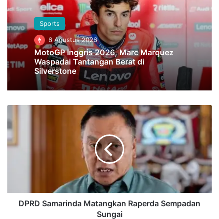
Sports
6 Agustus 2026
MotoGP Inggris 2026, Marc Marquez
Waspadai Tantangan Berat di
Silverstone
DPRD
Samarinda
Matangkan
Raperda
Sempadan
Sungai
DPRD Samarinda Matangkan Raperda Sempadan
Sungai