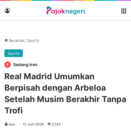
Masuk
M
Beranda
/
Sports
Sports
Sedang tren
Real Madrid Umumkan
Berpisah dengan Arbeloa
Setelah Musim Berakhir Tanpa
Trofi
saa
10 Juni 2026
2,143