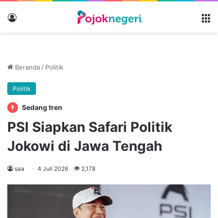
Masuk
M
Beranda
/
Politik
Politik
Sedang tren
PSI Siapkan Safari Politik
Jokowi di Jawa Tengah
saa
4 Juli 2026
2,178