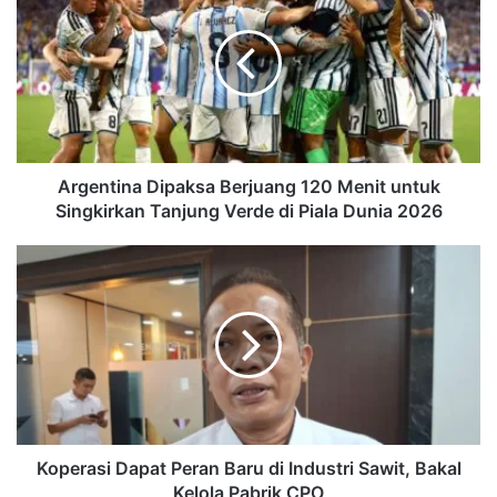
Berjuang
120
Menit
untuk
Singkirkan
Tanjung
Verde
di
Argentina Dipaksa Berjuang 120 Menit untuk
Piala
Singkirkan Tanjung Verde di Piala Dunia 2026
Dunia
2026
Koperasi
Dapat
Peran
Baru
di
Industri
Sawit,
Bakal
Kelola
Pabrik
Koperasi Dapat Peran Baru di Industri Sawit, Bakal
CPO
Kelola Pabrik CPO