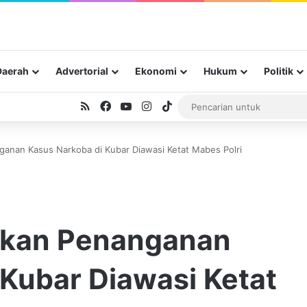
Daerah
Advertorial
Ekonomi
Hukum
Politik
RSS
Facebook
YouTube
Instagram
TikTok
nganan Kasus Narkoba di Kubar Diawasi Ketat Mabes Polri
tikan Penanganan
 Kubar Diawasi Ketat