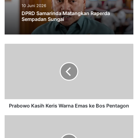
10 Juni 2026
DPRD Samarinda Matangkan Raperda
Sempadan Sungai
P
r
a
b
o
w
o
K
a
s
Prabowo Kasih Keris Warna Emas ke Bos Pentagon
i
h
S
K
e
e
l
r
e