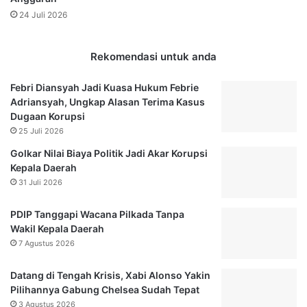
g
i
24 Juli 2026
o
b
n
I
k
Rekomendasi untuk anda
u
t
Febri Diansyah Jadi Kuasa Hukum Febrie
i
Adriansyah, Ungkap Alasan Terima Kasus
T
Dugaan Korupsi
a
25 Juli 2026
t
a
Golkar Nilai Biaya Politik Jadi Akar Korupsi
T
Kepala Daerah
e
31 Juli 2026
r
t
PDIP Tanggapi Wacana Pilkada Tanpa
i
Wakil Kepala Daerah
b
7 Agustus 2026
U
j
Datang di Tengah Krisis, Xabi Alonso Yakin
i
Pilihannya Gabung Chelsea Sudah Tepat
a
3 Agustus 2026