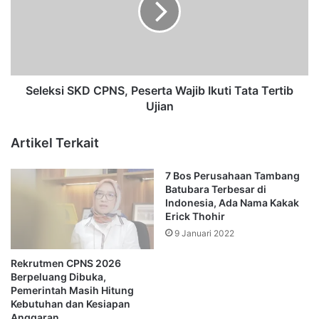
i
k
s
s
W
i
a
S
r
K
n
D
Seleksi SKD CPNS, Peserta Wajib Ikuti Tata Tertib
a
C
Ujian
E
P
m
N
Artikel Terkait
a
S
s
,
7 Bos Perusahaan Tambang
k
P
Batubara Terbesar di
e
e
Indonesia, Ada Nama Kakak
B
s
Erick Thohir
o
e
9 Januari 2022
s
r
P
t
Rekrutmen CPNS 2026
e
a
Berpeluang Dibuka,
n
W
Pemerintah Masih Hitung
t
a
Kebutuhan dan Kesiapan
a
j
Anggaran