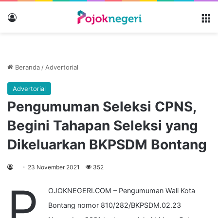
Masuk
M
Beranda
/
Advertorial
Advertorial
Pengumuman Seleksi CPNS,
Begini Tahapan Seleksi yang
Dikeluarkan BKPSDM Bontang
23 November 2021
352
P
OJOKNEGERI.COM –
Pengumuman Wali Kota
Bontang nomor 810/282/BKPSDM.02.23