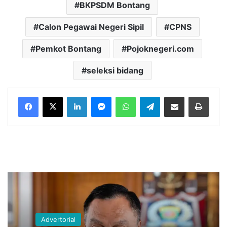
BKPSDM Bontang
Calon Pegawai Negeri Sipil
CPNS
Pemkot Bontang
Pojoknegeri.com
seleksi bidang
LinkedIn
Messenger
WhatsApp
Telegram
Bagikan melalui Email
Cetak
Advertorial