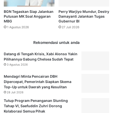
P
i
e
r
BGN Tegaskan Siap Jalankan
Perry Warjiyo Mundur, Destry
m
U
Putusan MK Soal Anggaran
Damayanti Jalankan Tugas
b
s
MBG
Gubernur BI
e
a
1 Agustus 2026
27 Juli 2026
n
i
t
J
u
a
Rekomendasi untuk anda
k
d
a
i
Datang di Tengah Krisis, Xabi Alonso Yakin
n
A
Pilihannya Gabung Chelsea Sudah Tepat
D
n
3 Agustus 2026
u
g
a
g
P
Mendagri Minta Pencairan DBH
o
e
Dipercepat, Pemerintah Siapkan Skema
t
r
Top-Up untuk Daerah yang Kesulitan
a
u
28 Juli 2026
K
m
e
Tutup Program Penanganan Stunting
d
h
Tahap VI, Saefuddin Zuhri Dorong
a
o
Kolaborasi Semua Pihak