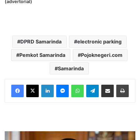
(advertorial)
DPRD Samarinda
electronic parking
Pemkot Samarinda
Pojoknegeri.com
Samarinda
LinkedIn
Messenger
WhatsApp
Telegram
Bagikan melalui Email
Cetak