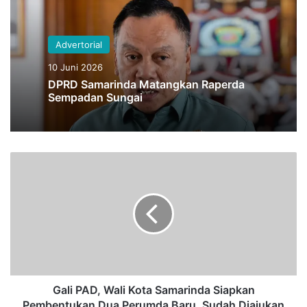
Advertorial
10 Juni 2026
DPRD Samarinda Matangkan Raperda
Sempadan Sungai
G
a
l
i
P
A
D
,
W
a
Gali PAD, Wali Kota Samarinda Siapkan
l
Pembentukan Dua Perumda Baru, Sudah Diajukan