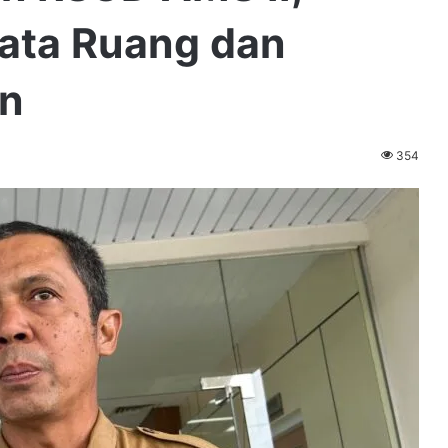
ata Ruang dan
an
354