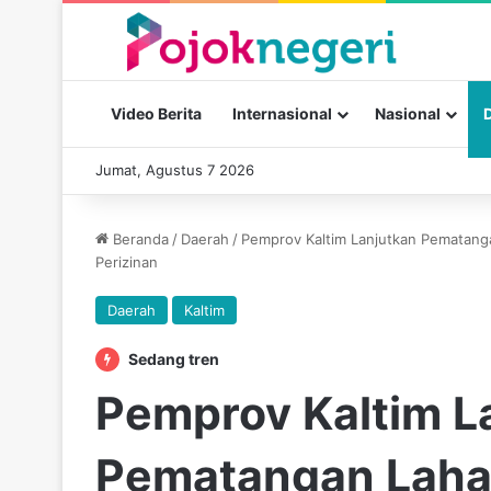
Video Berita
Internasional
Nasional
Jumat, Agustus 7 2026
Beranda
/
Daerah
/
Pemprov Kaltim Lanjutkan Pematang
Perizinan
Daerah
Kaltim
Sedang tren
Pemprov Kaltim L
Pematangan Laha