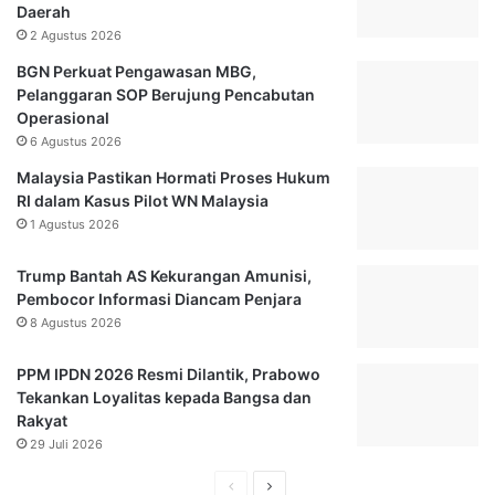
Daerah
t
k
2 Agustus 2026
a
p
S
r
BGN Perkuat Pengawasan MBG,
a
o
Pelanggaran SOP Berujung Pencabutan
m
M
Operasional
a
e
6 Agustus 2026
r
n
Malaysia Pastikan Hormati Proses Hukum
i
g
RI dalam Kasus Pilot WN Malaysia
n
u
d
1 Agustus 2026
n
a
d
A
u
Trump Bantah AS Kekurangan Amunisi,
r
r
Pembocor Informasi Diancam Penjara
a
k
8 Agustus 2026
h
a
k
n
PPM IPDN 2026 Resmi Dilantik, Prabowo
a
D
Tekankan Loyalitas kepada Bangsa dan
n
i
Rakyat
K
r
29 Juli 2026
o
i
n
,
H
H