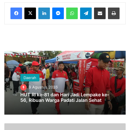
LinkedIn
Messenger
WhatsApp
Telegram
Bagikan melalui Email
Cetak
Daerah
9 Agustus 2026
HUT RI ke-81 dan Hari Jadi Lempake ke-
56, Ribuan Warga Padati Jalan Sehat
F