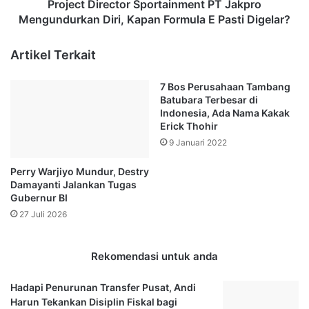
5
r
Project Director Sportainment PT Jakpro
-
e
Mengundurkan Diri, Kapan Formula E Pasti Digelar?
7
c
N
t
Artikel Terkait
o
o
v
r
7 Bos Perusahaan Tambang
e
S
Batubara Terbesar di
m
p
Indonesia, Ada Nama Kakak
b
o
Erick Thohir
e
r
9 Januari 2022
r
t
2
a
Perry Warjiyo Mundur, Destry
0
i
Damayanti Jalankan Tugas
2
n
Gubernur BI
1
m
27 Juli 2026
,
e
W
n
a
t
Rekomendasi untuk anda
l
P
i
T
Hadapi Penurunan Transfer Pusat, Andi
K
J
Harun Tekankan Disiplin Fiskal bagi
o
a