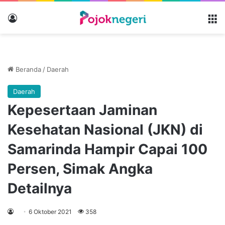
Masuk
M
Beranda
/
Daerah
Daerah
Kepesertaan Jaminan
Kesehatan Nasional (JKN) di
Samarinda Hampir Capai 100
Persen, Simak Angka
Detailnya
6 Oktober 2021
358