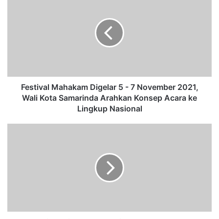
e
s
t
i
v
a
l
M
a
Festival Mahakam Digelar 5 - 7 November 2021,
h
Wali Kota Samarinda Arahkan Konsep Acara ke
a
Lingkup Nasional
k
a
P
m
r
D
o
i
j
g
e
e
c
l
t
a
D
r
i