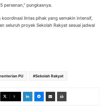
85 persenan,” pungkasnya.
oordinasi lintas pihak yang semakin intensif,
n seluruh proyek Sekolah Rakyat sesuai jadwal
enterian PU
Sekolah Rakyat
PPHN Dibahas Lagi Usai 17 Agustus,
LinkedIn
Messenger
Bagikan melalui Email
Cetak
MPR Undang Pakar dan Akademisi
X