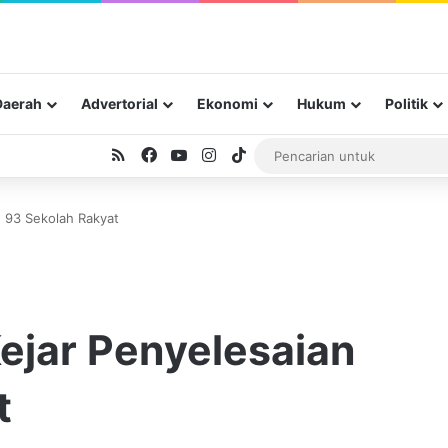
Daerah
Advertorial
Ekonomi
Hukum
Politik
RSS
Facebook
YouTube
Instagram
TikTok
 93 Sekolah Rakyat
ejar Penyelesaian
t