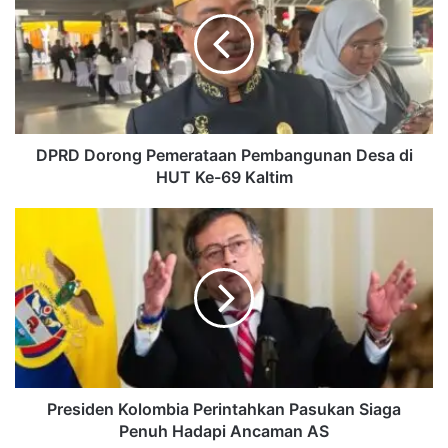
Pemerataan
Pembangunan
Desa
di
HUT
Ke-
69
Kaltim
DPRD Dorong Pemerataan Pembangunan Desa di
HUT Ke-69 Kaltim
Presiden
Kolombia
Perintahkan
Pasukan
Siaga
Penuh
Hadapi
Ancaman
AS
Presiden Kolombia Perintahkan Pasukan Siaga
Penuh Hadapi Ancaman AS