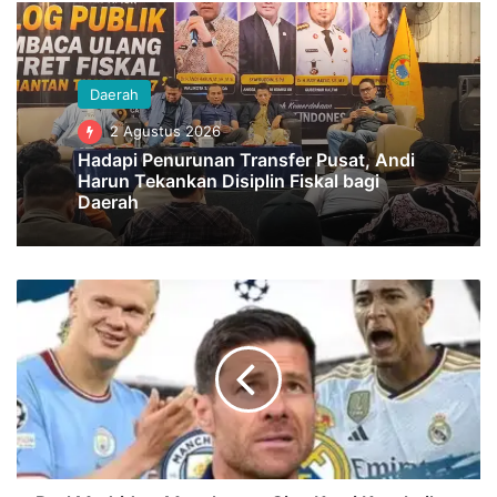
Daerah
2 Agustus 2026
Hadapi Penurunan Transfer Pusat, Andi
Harun Tekankan Disiplin Fiskal bagi
Daerah
Real
Madrid
vs
Manchester
City,
Kursi
Kepelatihan
Xabi
Alonso