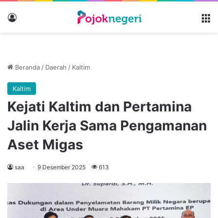
Masuk
M
Beranda
/
Daerah
/
Kaltim
Kaltim
Kejati Kaltim dan Pertamina
Jalin Kerja Sama Pengamanan
Aset Migas
saa
9 Desember 2025
613