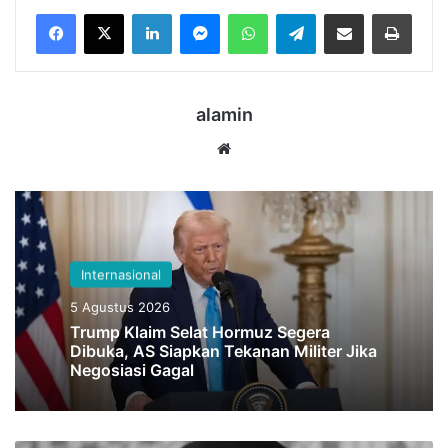
LinkedIn
Messenger
WhatsApp
Telegram
Bagikan melalui Email
Cetak
alamin
Website
Internasional
5 Agustus 2026
Trump Klaim Selat Hormuz Segera
Dibuka, AS Siapkan Tekanan Militer Jika
Negosiasi Gagal