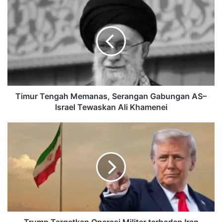
Timur
Tengah
Memanas,
Serangan
Gabungan
AS–
Israel
Tewaskan
Ali
Khamenei
Timur Tengah Memanas, Serangan Gabungan AS–
Israel Tewaskan Ali Khamenei
Trump
Targetkan
Operasi
Militer
terhadap
Iran
Berlangsung
Selama
Empat
Pekan