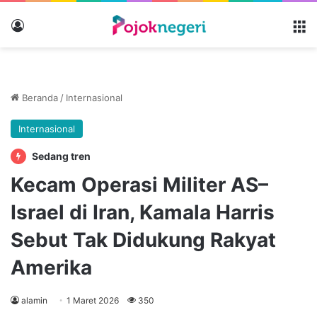
Masuk
M
Beranda
/
Internasional
Internasional
Sedang tren
Kecam Operasi Militer AS–
Israel di Iran, Kamala Harris
Sebut Tak Didukung Rakyat
Amerika
alamin
1 Maret 2026
350