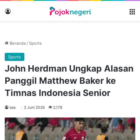
Masuk
M
Beranda
/
Sports
Sports
John Herdman Ungkap Alasan
Panggil Matthew Baker ke
Timnas Indonesia Senior
saa
2 Juni 2026
2,178