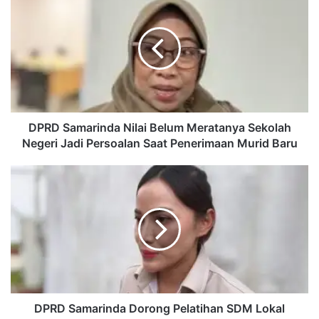
Samarinda
Nilai
Belum
Meratanya
Sekolah
Negeri
Jadi
Persoalan
Saat
DPRD Samarinda Nilai Belum Meratanya Sekolah
Penerimaan
Negeri Jadi Persoalan Saat Penerimaan Murid Baru
Murid
Baru
DPRD
Samarinda
Dorong
Pelatihan
SDM
Lokal
untuk
Sukseskan
Parkir
Elektronik
DPRD Samarinda Dorong Pelatihan SDM Lokal