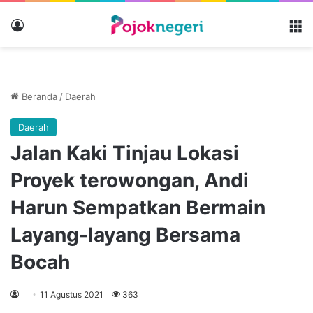
Masuk
M
Beranda
/
Daerah
Daerah
Jalan Kaki Tinjau Lokasi
Proyek terowongan, Andi
Harun Sempatkan Bermain
Layang-layang Bersama
Bocah
11 Agustus 2021
363