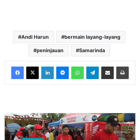
Andi Harun
bermain layang-layang
peninjauan
Samarinda
LinkedIn
Messenger
WhatsApp
Telegram
Bagikan melalui Email
Cetak