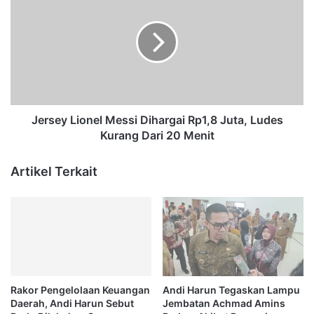
e
L
r
o
s
u
e
i
y
s
L
V
i
u
o
i
n
Jersey Lionel Messi Dihargai Rp1,8 Juta, Ludes
t
e
Kurang Dari 20 Menit
t
l
o
M
Artikel Terkait
n
e
,
s
D
s
i
i
k
D
r
i
i
h
t
a
Rakor Pengelolaan Keuangan
Andi Harun Tegaskan Lampu
i
r
Daerah, Andi Harun Sebut
Jembatan Achmad Amins
k
g