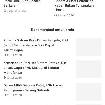
Perlu Dilakukan Secara
Padam Akibat Pencurian
h
a
Berkala
Kabel, Bukan Tunggakan
i
i
Listrik
3 Agustus 2026
n
R
23 Juli 2026
g
p
g
1
a
,
Rekomendasi untuk anda
A
8
k
J
Polemik Saham Piala Dunia Bergulir, FIFA
h
u
Sebut Semua Negara Bisa Dapat
i
t
Keuntungan
r
a
30 Juli 2026
n
,
y
L
Kemenperin Perkuat Sistem Deteksi Dini
a
u
untuk Cegah PHK Massal di Industri
D
d
Manufaktur
i
e
30 Juli 2026
b
s
Dapur MBG Diawasi Ketat, BGN Larang
a
K
Penggunaan Barang Subsidi
t
u
28 Juli 2026
a
r
l
a