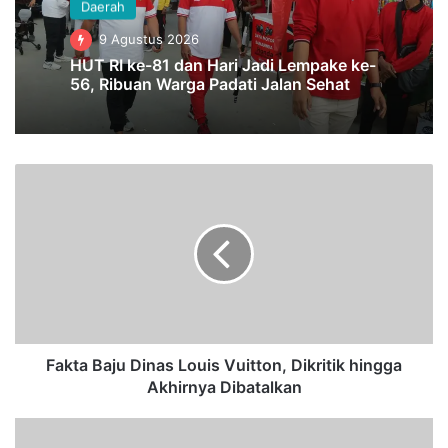
Daerah
9 Agustus 2026
HUT RI ke-81 dan Hari Jadi Lempake ke-
56, Ribuan Warga Padati Jalan Sehat
F
a
k
t
a
B
a
j
u
D
Fakta Baju Dinas Louis Vuitton, Dikritik hingga
i
Akhirnya Dibatalkan
n
a
J
s